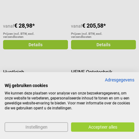
€ 28,98*
€ 205,58*
vanaf
vanaf
Prijzen incl. BTW, excl.
Prijzen incl. BTW, excl.
verzendkosten
verzendkosten
Details
Details
Huntleigh
HEINE Optotechnik
XS Doppler echotransducer
HEINE HR 2.5x hoge resolutie
Adresgegevens
Wij gebruiken cookies
verrekijkerloepen op S-montuur
brilmontuur
We kunnen deze plaatsen voor analyse van onze bezoekersgegevens, om
Voor Huntleigh Dopplex-
Werkloepen met hoge resolutie &
onze website te verbeteren, gepersonaliseerde inhoud te tonen en om u een
apparaten
beeldscherpte
geweldige website-ervaring te bieden. Voor meer informatie over de cookies
die we gebruiken opent u de instellingen.
Gemiddelde waardering van 5 van 5 sterren
Instellingen
Accepteer alles