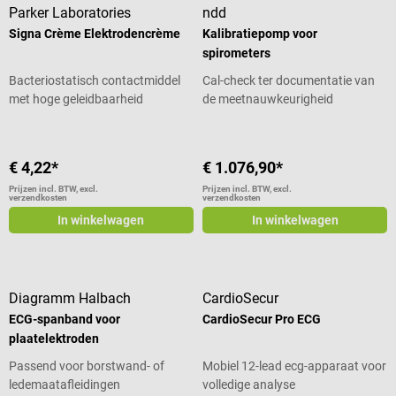
Parker Laboratories
ndd
Signa Crème Elektrodencrème
Kalibratiepomp voor
spirometers
Bacteriostatisch contactmiddel
Cal-check ter documentatie van
met hoge geleidbaarheid
de meetnauwkeurigheid
€ 4,22*
€ 1.076,90*
Prijzen incl. BTW, excl.
Prijzen incl. BTW, excl.
verzendkosten
verzendkosten
In winkelwagen
In winkelwagen
Diagramm Halbach
CardioSecur
ECG-spanband voor
CardioSecur Pro ECG
plaatelektroden
Passend voor borstwand- of
Mobiel 12-lead ecg-apparaat voor
ledemaatafleidingen
volledige analyse