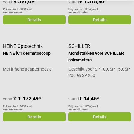
€ 591,69*
€ 1.318,90*
vanaf
vanaf
Prijzen incl. BTW, excl.
Prijzen incl. BTW, excl.
verzendkosten
verzendkosten
Details
Details
HEINE Optotechnik
SCHILLER
HEINE iC1 dermatoscoop
Mondstukken voor SCHILLER
spirometers
Met iPhone adapterhoesje
Geschikt voor SP 100, SP 150, SP
200 en SP 250
€ 1.172,49*
€ 14,46*
vanaf
vanaf
Prijzen incl. BTW, excl.
Prijzen incl. BTW, excl.
verzendkosten
verzendkosten
Details
Details