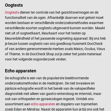
Oogtests
Oogtests
dienen ter controle van het gezichtsvermogen en de
functionaliteit van de ogen. Afhankelijk daarvan wat getest moet
worden bestaan er verschillende onderzoeksmethodes waarmee
verschillende soorten oogtests uitgevoerd kunnen worden. Maakt
niet uit of oogtestkaart, kleurkaart voor het testen op
kleurenblindheid of het passende oogmeting apparaat: Bij ons heb
je keuze tussen oogtests van ons goedkoop huismerk DocCheck
of van andere gerenommeerde merken zoals Maico, Oculus, Visus
of Thieme. In de DocCheck Shop zul je zeker het juiste materiaal
voor het volgende oogonderzoek vinden.
Echo apparaten
De echografie is een van de populairste beeldvormende
onderzoeksmethodes in de medicijnen. De niet invasieve en
pijnloze echografie wordt in het bereik van de vakspecifieke
diagnostiek niet alleen van gastro-enteroloog en internist, maar
ook van orthopeden en gynaecologen ingezet. Ontdek ons
assortiment aan
echo apparaten
en dopplers van topmerken
zoals Edan en Mindray. Naast de apparaten kun je bij ons ook het