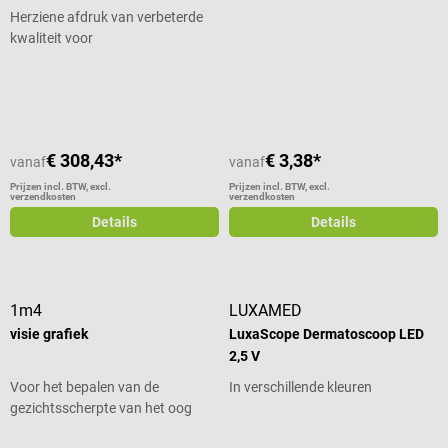
Herziene afdruk van verbeterde
kwaliteit voor
stereovisiescreening
Gemiddelde waardering van 5 van 5
€ 308,43*
€ 3,38*
vanaf
vanaf
Prijzen incl. BTW, excl.
Prijzen incl. BTW, excl.
verzendkosten
verzendkosten
Details
Details
1m4
LUXAMED
visie grafiek
LuxaScope Dermatoscoop LED
2,5 V
Voor het bepalen van de
In verschillende kleuren
gezichtsscherpte van het oog
met optotypen
Gemiddelde waardering van 5 van 5 sterren
Gemiddelde waardering van 3 van 5