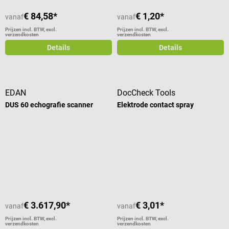
€ 84,58*
€ 1,20*
vanaf
vanaf
Prijzen incl. BTW, excl.
Prijzen incl. BTW, excl.
verzendkosten
verzendkosten
Details
Details
EDAN
DocCheck Tools
DUS 60 echografie scanner
Elektrode contact spray
Gemiddelde waardering van 5 van 5 sterren
Gemiddelde waardering van 5 van 5
€ 3.617,90*
€ 3,01*
vanaf
vanaf
Prijzen incl. BTW, excl.
Prijzen incl. BTW, excl.
verzendkosten
verzendkosten