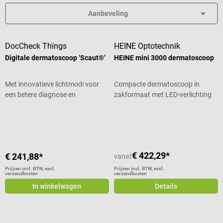
DocCheck Thïngs
HEINE Optotechnik
Digitale dermatoscoop ‘Scaut®’
HEINE mini 3000 dermatoscoop
Met innovatieve lichtmodi voor
Compacte dermatoscoop in
een betere diagnose en
zakformaat met LED-verlichting
documentatie
Gemiddelde waardering van 4.17 van 5 sterren
Gemiddelde waardering van 4.5 van
€ 422,29*
€ 241,88*
vanaf
Prijzen incl. BTW, excl.
Prijzen incl. BTW, excl.
verzendkosten
verzendkosten
In winkelwagen
Details