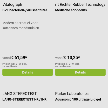
Vitalograph
rrt Richter Rubber Technology
BVF bacteriën-/virussenfilter
Medische condooms
Modern alternatief voor
kartonnen mondstukken
Gemiddelde waardering van 5 van 5 sterren
Gemiddelde waardering van 5 van 5
€ 61,59*
€ 13,25*
vanaf
vanaf
Prijzen incl. BTW, excl.
Prijzen incl. BTW, excl.
verzendkosten
verzendkosten
Details
Details
LANG-STEREOTEST
Parker Laboratories
LANG-STEREOTEST I-R / II-R
Aquasonic 100 ultrageluid gel