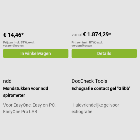
Gemiddelde waardering van 4.5 van
€ 1.874,29*
€ 14,46*
vanaf
Prijzen incl. BTW, excl.
Prijzen incl. BTW, excl.
verzendkosten
verzendkosten
In winkelwagen
Details
ndd
DocCheck Tools
Mondstukken voor ndd
Echografie contact gel "Glibb"
spirometer
Voor EasyOne, Easy on-PC,
Huidvriendelijke gel voor
EasyOne Pro LAB
echografie
Gemiddelde waardering van 4.38 van 5 sterren
Gemiddelde waardering van 4.43 va