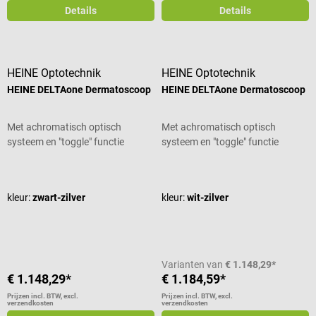
Details
Details
HEINE Optotechnik
HEINE Optotechnik
HEINE DELTAone Dermatoscoop
HEINE DELTAone Dermatoscoop
Met achromatisch optisch
Met achromatisch optisch
systeem en "toggle" functie
systeem en "toggle" functie
Gemiddelde waardering van 5 van 5 sterren
Gemiddelde waardering van 5 van 5
kleur:
zwart-zilver
kleur:
wit-zilver
Varianten van
€ 1.148,29*
€ 1.148,29*
€ 1.184,59*
Prijzen incl. BTW, excl.
Prijzen incl. BTW, excl.
verzendkosten
verzendkosten