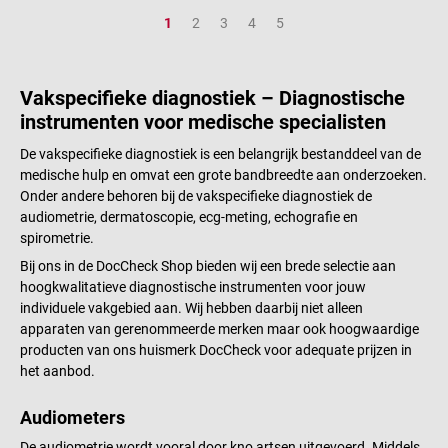
Pagina
Pagina
Pagina
Pagina
Pagina
1
2
3
4
5
Vakspecifieke diagnostiek – Diagnostische
instrumenten voor medische specialisten
De vakspecifieke diagnostiek is een belangrijk bestanddeel van de
medische hulp en omvat een grote bandbreedte aan onderzoeken.
Onder andere behoren bij de vakspecifieke diagnostiek de
audiometrie, dermatoscopie, ecg-meting, echografie en
spirometrie.
Bij ons in de DocCheck Shop bieden wij een brede selectie aan
hoogkwalitatieve diagnostische instrumenten voor jouw
individuele vakgebied aan. Wij hebben daarbij niet alleen
apparaten van gerenommeerde merken maar ook hoogwaardige
producten van ons huismerk DocCheck voor adequate prijzen in
het aanbod.
Audiometers
De audiometrie wordt vooral door kno artsen uitgevoerd. Middels