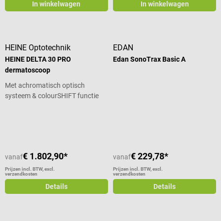
In winkelwagen
In winkelwagen
HEINE Optotechnik
EDAN
HEINE DELTA 30 PRO
Edan SonoTrax Basic A
dermatoscoop
Met achromatisch optisch
systeem & colourSHIFT functie
Gemiddelde waardering van 5 van 5 sterren
Gemiddelde waardering van 5 van 5
€ 1.802,90*
€ 229,78*
vanaf
vanaf
Prijzen incl. BTW, excl.
Prijzen incl. BTW, excl.
verzendkosten
verzendkosten
Details
Details