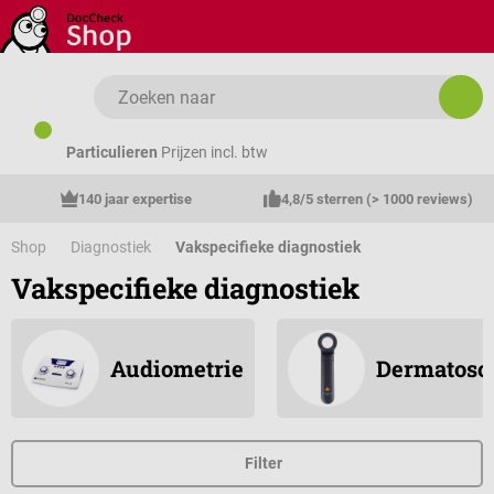
Ga naar de hoofdinhoud
Particulieren
Prijzen incl. btw
140 jaar expertise
4,8/5 sterren (> 1000 reviews)
Shop
Diagnostiek
Vakspecifieke diagnostiek
Vakspecifieke diagnostiek
Audiometrie
Dermatosc
Filter