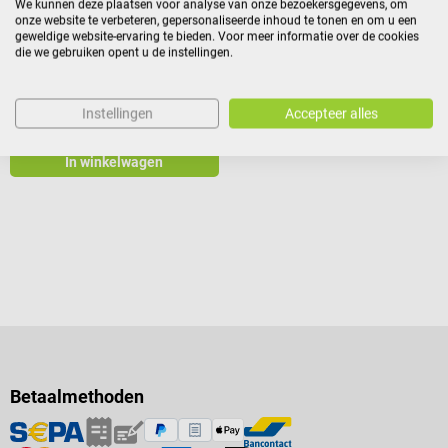
Designer-sensor van duurzaam
We kunnen deze plaatsen voor analyse van onze bezoekersgegevens, om
onze website te verbeteren, gepersonaliseerde inhoud te tonen en om u een
Deens eikenhout
geweldige website-ervaring te bieden. Voor meer informatie over de cookies
die we gebruiken opent u de instellingen.
€ 229,78*
Instellingen
Accepteer alles
Prijzen incl. BTW, excl.
verzendkosten
In winkelwagen
Betaalmethoden