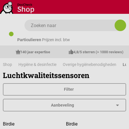
Ga naar de hoofdinhoud
Particulieren
Prijzen incl. btw
140 jaar expertise
4,8/5 sterren (> 1000 reviews)
Shop
Hygiëne & desinfectie
Overige hygiënebenodigheden
Luc
Luchtkwaliteitssensoren
Filter
Birdie
Birdie