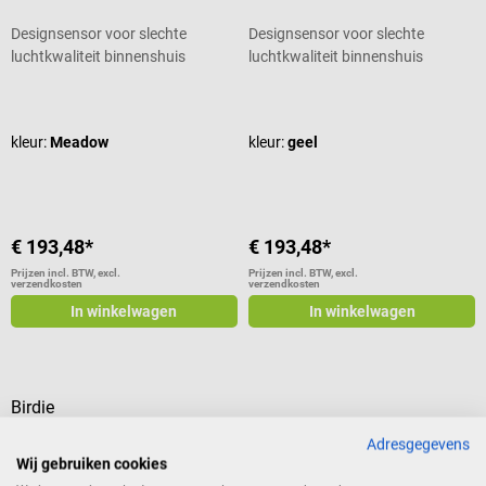
Designsensor voor slechte
Designsensor voor slechte
luchtkwaliteit binnenshuis
luchtkwaliteit binnenshuis
Gemiddelde waardering van 4.75 van 5 sterren
Gemiddelde waardering van 4.75 va
kleur:
Meadow
kleur:
geel
€ 193,48*
€ 193,48*
Prijzen incl. BTW, excl.
Prijzen incl. BTW, excl.
verzendkosten
verzendkosten
In winkelwagen
In winkelwagen
Birdie
Birdie 2.0 luchtkwaliteitssensor
Adresgegevens
– Wood Edition
Wij gebruiken cookies