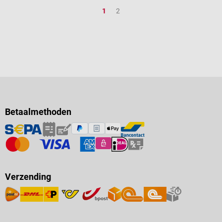
Pagina
Pagina
1
2
Betaalmethoden
Verzending