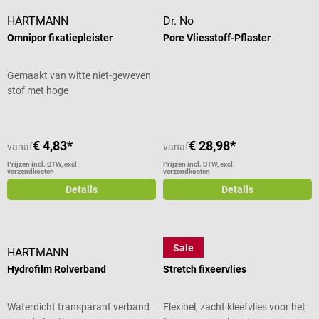
HARTMANN
Dr. No
Omnipor fixatiepleister
Pore Vliesstoff-Pflaster
Gemaakt van witte niet-geweven
stof met hoge
luchtdoorlaatbaarheid
€ 4,83*
€ 28,98*
vanaf
vanaf
Prijzen incl. BTW, excl.
Prijzen incl. BTW, excl.
verzendkosten
verzendkosten
Details
Details
Sale
HARTMANN
Dr. No
Hydrofilm Rolverband
Stretch fixeervlies
Waterdicht transparant verband
Flexibel, zacht kleefvlies voor het