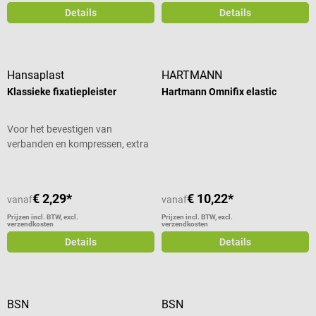
Details
Details
Hansaplast
HARTMANN
Klassieke fixatiepleister
Hartmann Omnifix elastic
Voor het bevestigen van
verbanden en kompressen, extra
sterke kleefkracht
€ 2,29*
€ 10,22*
vanaf
vanaf
Prijzen incl. BTW, excl.
Prijzen incl. BTW, excl.
verzendkosten
verzendkosten
Details
Details
BSN
BSN