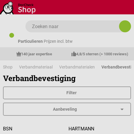
Ga naar de hoofdinhoud
Particulieren
Prijzen incl. btw
140 jaar expertise
4,8/5 sterren (> 1000 reviews)
Shop
Verbandmateriaal
Verbandmaterialen
Verbandbevestig
Verbandbevestiging
Filter
BSN
HARTMANN