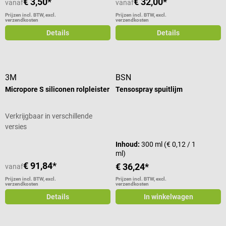
€ 3,50*
€ 32,00*
vanaf
vanaf
Prijzen incl. BTW, excl.
Prijzen incl. BTW, excl.
verzendkosten
verzendkosten
Details
Details
3M
BSN
Micropore S siliconen rolpleister
Tensospray spuitlijm
Verkrijgbaar in verschillende
versies
Inhoud:
300 ml
(€ 0,12 / 1
ml)
€ 91,84*
€ 36,24*
vanaf
Prijzen incl. BTW, excl.
Prijzen incl. BTW, excl.
verzendkosten
verzendkosten
Details
In winkelwagen