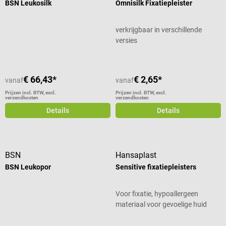
BSN Leukosilk
Omnisilk Fixatiepleister
verkrijgbaar in verschillende
versies
€ 66,43*
€ 2,65*
vanaf
vanaf
Prijzen incl. BTW, excl.
Prijzen incl. BTW, excl.
verzendkosten
verzendkosten
Details
Details
BSN
Hansaplast
BSN Leukopor
Sensitive fixatiepleisters
Voor fixatie, hypoallergeen
materiaal voor gevoelige huid
Gemiddelde waardering van 5 van 5