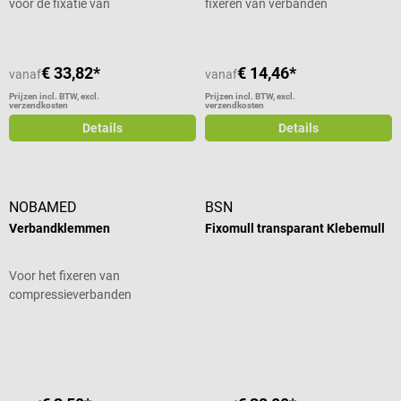
voor de fixatie van
fixeren van verbanden
wondverbanden
€ 33,82*
€ 14,46*
vanaf
vanaf
Prijzen incl. BTW, excl.
Prijzen incl. BTW, excl.
verzendkosten
verzendkosten
Details
Details
NOBAMED
BSN
Verbandklemmen
Fixomull transparant Klebemull
Voor het fixeren van
compressieverbanden
Gemiddelde waardering van 5 van 5 sterren