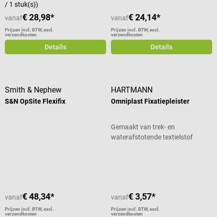
/ 1 stuk(s))
€ 28,98*
€ 24,14*
vanaf
vanaf
Prijzen incl. BTW, excl.
Prijzen incl. BTW, excl.
verzendkosten
verzendkosten
Details
Details
Smith & Nephew
HARTMANN
S&N OpSite Flexifix
Omniplast Fixatiepleister
Gemaakt van trek- en
waterafstotende textielstof
Gemiddelde waardering van 5 van 5 sterren
€ 48,34*
€ 3,57*
vanaf
vanaf
Prijzen incl. BTW, excl.
Prijzen incl. BTW, excl.
verzendkosten
verzendkosten