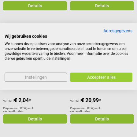
Details
Details
Adresgegevens
Sale
Meditrade
Lohmann & Rauscher
Wij gebruiken cookies
ABE bevestigingsvlies
Curafix H Fixatiepleister
We kunnen deze plaatsen voor analyse van onze bezoekersgegevens, om
onze website te verbeteren, gepersonaliseerde inhoud te tonen en om u een
geweldige website-ervaring te bieden. Voor meer informatie over de cookies
Voor het afdekken en fixeren van
Gemaakt van witte rekbare non-
die we gebruiken opent u de instellingen.
verband, zelfklevend
woven stof
Gemiddelde waardering van 5 van 5 sterren
Instellingen
Accepteer alles
€ 2,04*
€ 20,99*
vanaf
vanaf
Prijzen incl. BTW, excl.
Prijzen incl. BTW, excl.
verzendkosten
verzendkosten
Details
Details