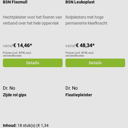
BSN Fixomull
BSN Leukoplast
Hechtpleister voor het fixeren van
Rolpleisters met hoge
verband over het hele oppervlak
permanente kleefkracht
€ 14,46*
€ 48,34*
vanaf
vanaf
Prijzen incl. BTW, excl.
Prijzen incl. BTW, excl.
verzendkosten
verzendkosten
Details
Details
Dr. No
Dr. No
Zijde rol gips
Fixatiepleister
Inhoud:
18 stuk(s)
(€ 1,34