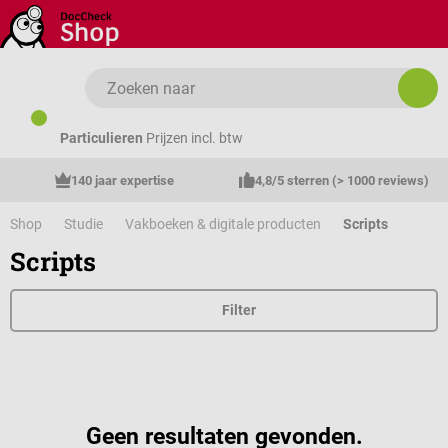
Ga naar de hoofdinhoud
Particulieren
Prijzen incl. btw
140 jaar expertise
4,8/5 sterren (> 1000 reviews)
Shop
Studie
Vakboeken & digitale producten
Scripts
Scripts
Filter
Geen resultaten gevonden.