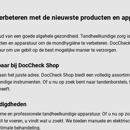
 1 plastic schaaltje (500 ml,
10 dentaswabs 1 plastic
0 ml) 1 patiëntenetiket
rbeteren met de nieuwste producten en appar
oud van een goede algehele gezondheid. Tandheelkundige zorg is
cten en apparatuur om de mondhygiëne te verbeteren. DocCheck S
r om uw gebit op de best mogelijke manier te verzorgen.
baar bij DocCheck Shop
aan het juiste adres. DocCheck Shop biedt een volledig assort
undige instrumenten. Of u nu op zoek bent naar tandenborstels
eeft.
odigdheden
ne en professionele tandheelkundige apparatuur. Of u nu op z
t te voeren, u vindt wat u zoekt. We bieden manuele en elektri
ptimale behandeling.