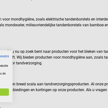
oor mondhygiëne, zoals elektrische tandenborstels en interdent
s mondwater, milieuvriendelijke tandenborstels van bamboe en 
en. Of u nu op zoek bent naar producten voor het bleken van ta
gevens
nodig heeft. Wij bieden producten voor mondhygiëne aan, zoals 
eld voor tandverzorging.
ebsite
 u de
ce en een breed scala aan tandverzorgingsproducten. Al onze pr
iale aanbiedingen en kortingen op onze producten. Als u vragen