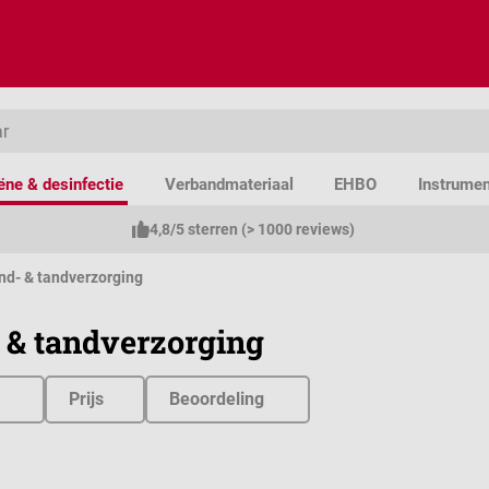
ëne & desinfectie
Verbandmateriaal
EHBO
Instrume
4,8/5 sterren (> 1000 reviews)
d- & tandverzorging
& tandverzorging
Prijs
Beoordeling