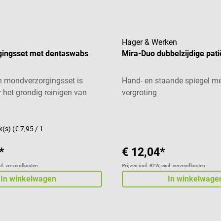
Hager & Werken
ingsset met dentaswabs
Mira-Duo dubbelzijdige pat
 mondverzorgingsset is
Hand- en staande spiegel m
 het grondig reinigen van
vergroting
 in de patiënten- en
De set bestaat uit
verschillende schaaltjes en
k(s)
(€ 7,95 / 1
or patiëntenidentificatie voor
*
€ 12,04*
giëne en verzorging.
s Voor het reinigen van de
xcl. verzendkosten
Prijzen incl. BTW, excl. verzendkosten
 Verbetert de mondhygiëne
In winkelwagen
In winkelwage
 ziektekiemen Steriel verpakt
vang 40 Fuhrmann
ingssets met dentaswabs,