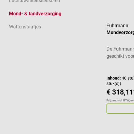
Luchtkwaliteitssensoren
Mond- & tandverzorging
Fuhrmann
Wattenstaafjes
Mondverzorg
De Fuhrmann
geschikt voor
mond en keel
ouderenzorg. 
dentaswabs, 
Inhoud:
40 stu
stuk(s))
een etiket vo
€ 318,11
efficiënte hy
Productdetail
Prijzen incl. BTW, e
mond en keel
en vermindert
Leveringsom
mondverzorg