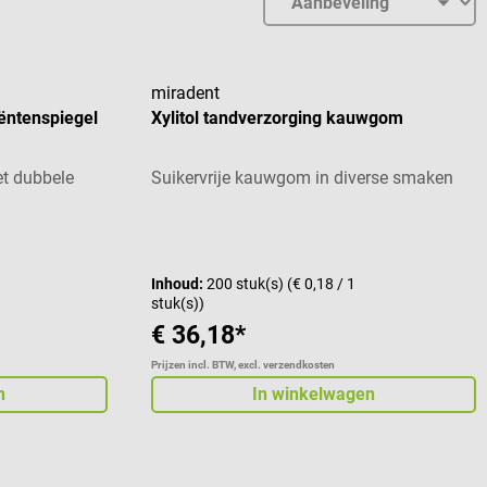
miradent
iëntenspiegel
Xylitol tandverzorging kauwgom
et dubbele
Suikervrije kauwgom in diverse smaken
Gemiddelde waardering van 5 van 5 sterren
Inhoud:
200 stuk(s)
(€ 0,18 / 1
stuk(s))
€ 36,18*
Prijzen incl. BTW, excl. verzendkosten
n
In winkelwagen