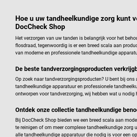
bestaande uit
met deksel) 
schaaltje (12
Hoe u uw tandheelkundige zorg kunt ve
DocCheck Shop
Het verzorgen van uw tanden is belangrijk voor het beh
flosdraad, tegenwoordig is er een breed scala aan produ
van moderne en professionele tandheelkundige apparatuu
De beste tandverzorgingsproducten verkrijg
Op zoek naar tandverzorgingsproducten? U bent bij ons 
tandheelkundige apparatuur en professionele tandheelk
ontworpen voor tandverzorging, wij hebben wat u nodig h
Ontdek onze collectie tandheelkundige ben
Bij DocCheck Shop bieden we een breed scala aan moder
te reinigen of om meer complexe tandheelkundige zorg ui
alle tandheelkundige apparatuur die nodig is voor een o