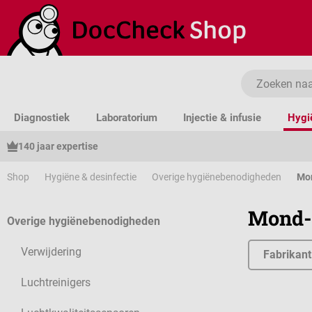
a naar de hoofdinhoud
Ga naar de zoekopdracht
Ga naar de hoofdnavigatie
Diagnostiek
Laboratorium
Injectie & infusie
Hygi
140 jaar expertise
Shop
Hygiëne & desinfectie
Overige hygiënebenodigheden
Mon
Mond- 
Overige hygiënebenodigheden
Verwijdering
Fabrikant
Luchtreinigers