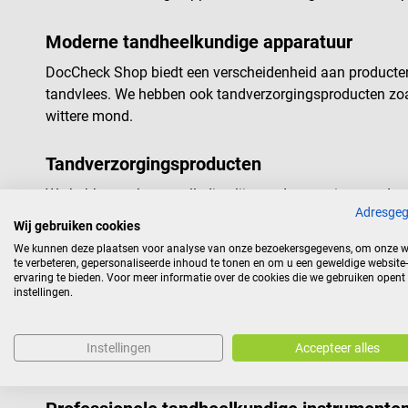
Moderne tandheelkundige apparatuur
DocCheck Shop biedt een verscheidenheid aan producten v
tandvlees. We hebben ook tandverzorgingsproducten zoal
wittere mond.
Tandverzorgingsproducten
We hebben ook een volledige lijn tandverzorgingsproduct
Adresge
producten om tandpijn te verlichten, wij hebben wat u 
Wij gebruiken cookies
Daarnaast hebben we een lijn kauwgom speciaal ontwikk
We kunnen deze plaatsen voor analyse van onze bezoekersgegevens, om onze w
te verbeteren, gepersonaliseerde inhoud te tonen en om u een geweldige website-
ervaring te bieden. Voor meer informatie over de cookies die we gebruiken opent
Waarom kopen bij DocCheck Shop?
instellingen.
Bij DocCheck Shop bieden we uitzonderlijke klantenservi
geleverd met levenslange garanties. We bieden ook spec
Instellingen
Accepteer alles
klantenserviceteam voor u klaar.