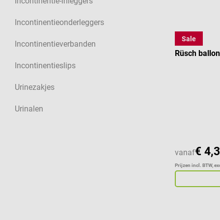
Incontinentie-inleggers
Incontinentieonderleggers
Sale
Teleflex
Incontinentieverbanden
Rüsch ballon
Incontinentieslips
Urinezakjes
Urinalen
€ 4,
vanaf
Prijzen incl. BTW, e