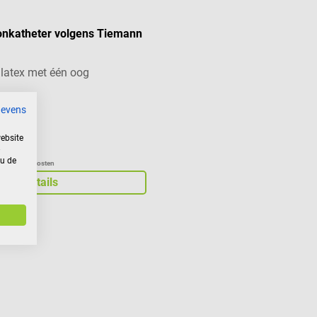
onkatheter volgens Tiemann
 latex met één oog
gevens
ebsite
99*
 u de
xcl. verzendkosten
Details