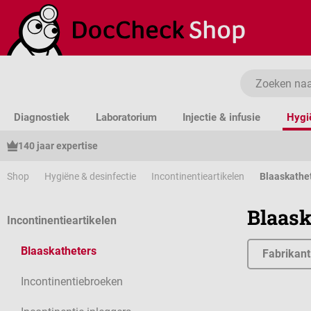
a naar de hoofdinhoud
Ga naar de zoekopdracht
Ga naar de hoofdnavigatie
Diagnostiek
Laboratorium
Injectie & infusie
Hygi
140 jaar expertise
Shop
Hygiëne & desinfectie
Incontinentieartikelen
Blaaskathe
Blaask
Incontinentieartikelen
Blaaskatheters
Fabrikant
Incontinentiebroeken