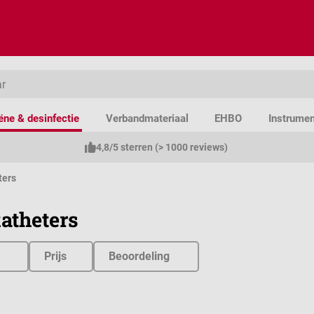
ëne & desinfectie
Verbandmateriaal
EHBO
Instrume
4,8/5 sterren (> 1000 reviews)
ters
atheters
Prijs
Beoordeling