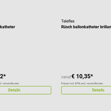
Teleflex
katheter
Rüsch ballonkatheter brillan
32*
€ 10,35*
vanaf
xcl. verzendkosten
Prijzen incl. BTW, excl. verzendkosten
Details
Details