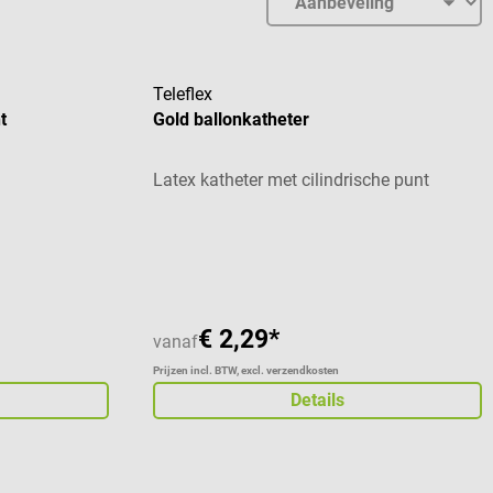
Teleflex
t
Gold ballonkatheter
Latex katheter met cilindrische punt
Gemiddelde waardering van 2 van 5 sterren
€ 2,29*
vanaf
Prijzen incl. BTW, excl. verzendkosten
Details