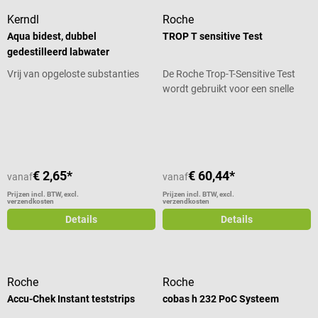
Kerndl
Roche
Aqua bidest, dubbel
TROP T sensitive Test
gedestilleerd labwater
Vrij van opgeloste substanties
De Roche Trop-T-Sensitive Test
wordt gebruikt voor een snelle
diagnose van myocardinfarct.
Gemiddelde waardering van 5 van 5 sterren
Daartoe meet de kwalitatieve
immunologische sneltestde
waarde van een hartspier-
specifieke biochemische marker
€ 2,65*
€ 60,44*
vanaf
vanaf
die vrijkomt bij myocardiale
necrose. De resultaten kunnen al
Prijzen incl. BTW, excl.
Prijzen incl. BTW, excl.
verzendkosten
verzendkosten
na 15-20 minuten op de Troponin
Details
Details
teststrip worden afgelezen. De
Trop-T-sneltest wijst ook op
myocardinfarct zonder ST-
elevatie (NSTEMI), zelfs als de
Roche
Roche
kenmerkende ECG-veranderingen
ontbreken. Zo kan sneller een
Accu-Chek Instant teststrips
cobas h 232 PoC Systeem
beslissing over de therapie