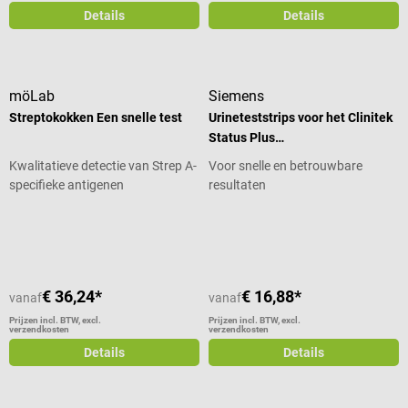
Details
Details
möLab
Siemens
Streptokokken Een snelle test
Urineteststrips voor het Clinitek
Status Plus
urineanalysesysteem
Kwalitatieve detectie van Strep A-
Voor snelle en betrouwbare
specifieke antigenen
resultaten
Gemiddelde waardering van 5 van 5 sterren
Gemiddelde waardering van 5 van 5
€ 36,24*
€ 16,88*
vanaf
vanaf
Prijzen incl. BTW, excl.
Prijzen incl. BTW, excl.
verzendkosten
verzendkosten
Details
Details