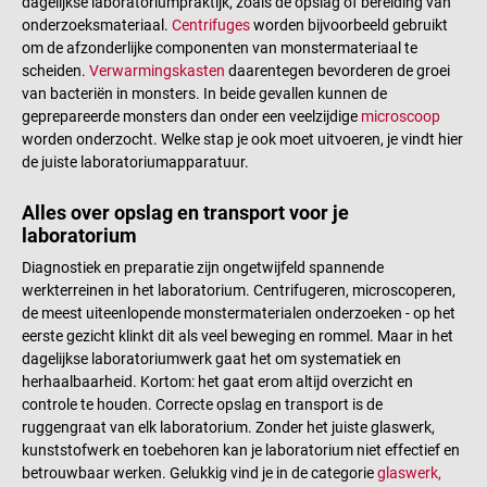
dagelijkse laboratoriumpraktijk, zoals de opslag of bereiding van
onderzoeksmateriaal.
Centrifuges
worden bijvoorbeeld gebruikt
om de afzonderlijke componenten van monstermateriaal te
scheiden.
Verwarmingskasten
daarentegen bevorderen de groei
van bacteriën in monsters. In beide gevallen kunnen de
geprepareerde monsters dan onder een veelzijdige
microscoop
worden onderzocht. Welke stap je ook moet uitvoeren, je vindt hier
de juiste laboratoriumapparatuur.
Alles over opslag en transport voor je
laboratorium
Diagnostiek en preparatie zijn ongetwijfeld spannende
werkterreinen in het laboratorium. Centrifugeren, microscoperen,
de meest uiteenlopende monstermaterialen onderzoeken - op het
eerste gezicht klinkt dit als veel beweging en rommel. Maar in het
dagelijkse laboratoriumwerk gaat het om systematiek en
herhaalbaarheid. Kortom: het gaat erom altijd overzicht en
controle te houden. Correcte opslag en transport is de
ruggengraat van elk laboratorium. Zonder het juiste glaswerk,
kunststofwerk en toebehoren kan je laboratorium niet effectief en
betrouwbaar werken. Gelukkig vind je in de categorie
glaswerk,