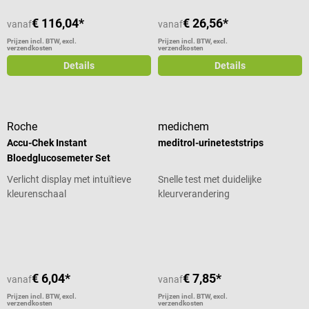
€ 116,04*
€ 26,56*
vanaf
vanaf
Prijzen incl. BTW, excl.
Prijzen incl. BTW, excl.
verzendkosten
verzendkosten
Details
Details
Roche
medichem
Accu-Chek Instant
meditrol-urineteststrips
Bloedglucosemeter Set
Verlicht display met intuïtieve
Snelle test met duidelijke
kleurenschaal
kleurverandering
Gemiddelde waardering van 4.75 van 5 sterren
Gemiddelde waardering van 4.7 van
€ 6,04*
€ 7,85*
vanaf
vanaf
Prijzen incl. BTW, excl.
Prijzen incl. BTW, excl.
verzendkosten
verzendkosten