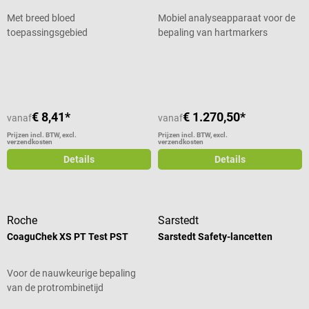
worden genomen en kunnen
Met breed bloed
Mobiel analyseapparaat voor de
patiënten zo snel mogelijk
toepassingsgebied
bepaling van hartmarkers
worden geholpen. Belangrijke
opmerking: Uitsluitend voor
Gemiddelde waardering van 5 van 5 sterren
gezondheidswerkers. Detest
mag alleen worden uitgevoerd en
geïnterpreteerd door een arts of
een door een arts gemachtigde
€ 8,41*
€ 1.270,50*
vanaf
vanaf
persoon. Medische leken kunnen
Prijzen incl. BTW, excl.
Prijzen incl. BTW, excl.
de test verkeerd gebruiken en
verzendkosten
verzendkosten
interpreteren. Productgegevens
Details
Details
Handige teststrip voor specifieke
hartmarker Kwalitatieve
opsporing van troponine in
geanticoaguleerd (EDTA of
Roche
Sarstedt
heparine) veneus volbloed Snelle
CoaguChek XS PT Test PST
Sarstedt Safety-lancetten
ondersteuning bij de diagnose
van myocardinfarct Reactietijd:
15 - 20 minuten Positief resultaat
Voor de nauwkeurige bepaling
vanaf een drempelwaarde (cut-
van de protrombinetijd
off) van meer dan 0,1 ng/ml