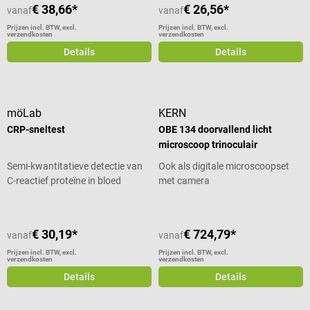
€ 38,66*
€ 26,56*
vanaf
vanaf
gebruikt om troponine op te
sporen in niet-gecoaguleerd
Prijzen incl. BTW, excl.
Prijzen incl. BTW, excl.
verzendkosten
verzendkosten
(EDTA of heparine) veneus
Details
Details
volbloed. Daartoe bevat de test
een met goud gelabeld en een
gebiotinyleerd monoklonaal
antilichaam dat specifiek is voor
möLab
KERN
cardiaal troponine T. Deze
CRP-sneltest
OBE 134 doorvallend licht
antilichamen vormen met het
troponine T een eiwit. Deze
microscoop trinoculair
vormen een sandwichcomplex
Semi-kwantitatieve detectie van
Ook als digitale microscoopset
met het troponine T: de
C-reactief proteïne in bloed
met camera
erytrocyten scheiden zich af en
het plasma stroomt door het
detectiegebied van de test. Als
de concentratie van de troponine
€ 30,19*
€ 724,79*
vanaf
vanaf
T-waarde hoger is dan 0,1 ng/ml,
Prijzen incl. BTW, excl.
Prijzen incl. BTW, excl.
wordt de detectielijn na ongeveer
verzendkosten
verzendkosten
15-20
Details
Details
minuten rood en is het resultaat
positief. Vervolgens wordt een