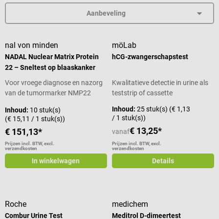
nal von minden
möLab
NADAL Nuclear Matrix Protein
hCG-zwangerschapstest
22 – Sneltest op blaaskanker
Voor vroege diagnose en nazorg
Kwalitatieve detectie in urine als
van de tumormarker NMP22
teststrip of cassette
Inhoud:
25 stuk(s)
(€ 1,13
Inhoud:
10 stuk(s)
/ 1 stuk(s))
(€ 15,11 / 1 stuk(s))
€ 13,25*
€ 151,13*
vanaf
Prijzen incl. BTW, excl.
Prijzen incl. BTW, excl.
verzendkosten
verzendkosten
In winkelwagen
Details
Roche
medichem
Combur Urine Test
Meditrol D-dimeertest