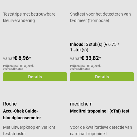
Teststrips met betrouwbare
Sneltest voor het detecteren van
kleurverandering
D-dimeer (trombose)
Gemiddelde waardering van 4.93 van 5 sterren
Gemiddelde waardering van 5 van 5
Inhoud:
5 stuk(s)
(€ 6,75 /
1 stuk(s))
€ 6,96*
€ 33,82*
vanaf
vanaf
Prijzen incl. BTW, excl.
Prijzen incl. BTW, excl.
verzendkosten
verzendkosten
Details
Details
Roche
medichem
Accu-Chek Guide-
Meditrol troponine I (cTnI) test
bloedglucosemeter
Met uitwerpknop en verlicht
Voor de kwalitatieve detectie van
teststripslot
cardiaal troponine I