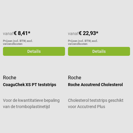
Gemiddelde waardering van 5 van 5 sterren
Gemiddelde waardering van 4 van 5
€ 8,41*
€ 22,93*
vanaf
vanaf
Prijzen incl. BTW, excl.
Prijzen incl. BTW, excl.
verzendkosten
verzendkosten
Details
Details
Roche
Roche
CoaguChek XS PT teststrips
Roche Accutrend Cholesterol
Voor de kwantitatieve bepaling
Cholesterol teststrips geschikt
van de tromboplastinetijd
voor Accutrend Plus
Gemiddelde waardering van 5 van 5 sterren
Gemiddelde waardering van 5 van 5