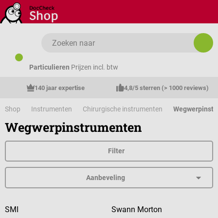
Ga naar de hoofdinhoud
Particulieren
Prijzen incl. btw
140 jaar expertise
4,8/5 sterren (> 1000 reviews)
Shop
Instrumenten
Chirurgische instrumenten
Wegwerpinstr
Wegwerpinstrumenten
Filter
SMI
Swann Morton