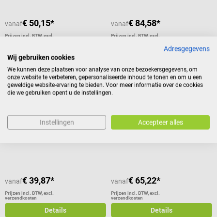
€ 50,15*
€ 84,58*
vanaf
vanaf
Prijzen incl. BTW, excl.
Prijzen incl. BTW, excl.
verzendkosten
verzendkosten
Adresgegevens
Details
Details
Wij gebruiken cookies
We kunnen deze plaatsen voor analyse van onze bezoekersgegevens, om
onze website te verbeteren, gepersonaliseerde inhoud te tonen en om u een
geweldige website-ervaring te bieden. Voor meer informatie over de cookies
die we gebruiken opent u de instellingen.
MTM
MTM
Feilchenfeld splinterpincet
Mayo-Hegar Naaldhouder
Instellingen
Accepteer alles
Steriel recht wegwerpinstrument
Steriel recht wegwerpinstrument
€ 39,87*
€ 65,22*
vanaf
vanaf
Prijzen incl. BTW, excl.
Prijzen incl. BTW, excl.
verzendkosten
verzendkosten
Details
Details