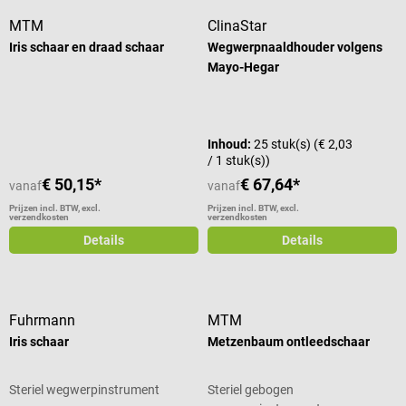
MTM
ClinaStar
Iris schaar en draad schaar
Wegwerpnaaldhouder volgens
Mayo-Hegar
Inhoud:
25 stuk(s)
(€ 2,03
/ 1 stuk(s))
€ 50,15*
€ 67,64*
vanaf
vanaf
Prijzen incl. BTW, excl.
Prijzen incl. BTW, excl.
verzendkosten
verzendkosten
Details
Details
Fuhrmann
MTM
Iris schaar
Metzenbaum ontleedschaar
Steriel wegwerpinstrument
Steriel gebogen