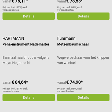
€ 76,11*
€ 78,53*
vanaf
vanaf
Prijzen incl. BTW, excl.
Prijzen incl. BTW, excl.
verzendkosten
verzendkosten
Details
Details
HARTMANN
Fuhrmann
Peha-instrument Nadelhalter
Metzenbaumschaar
Eenmaal naaldhouder volgens
Wegwerpschaar voor het knippen
Mayo-Hegar recht
van weefsel
€ 84,64*
€ 74,90*
vanaf
vanaf
Prijzen incl. BTW, excl.
Prijzen incl. BTW, excl.
verzendkosten
verzendkosten
Details
Details