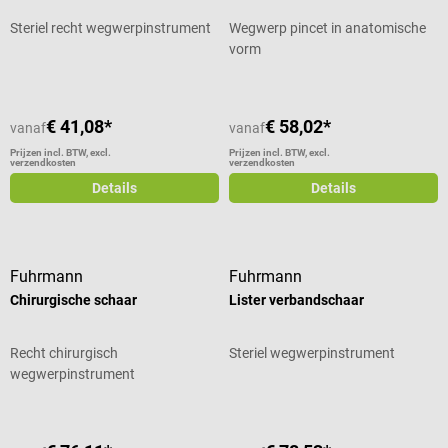
Steriel recht wegwerpinstrument
Wegwerp pincet in anatomische
vorm
€ 41,08*
€ 58,02*
vanaf
vanaf
Prijzen incl. BTW, excl.
Prijzen incl. BTW, excl.
verzendkosten
verzendkosten
Details
Details
Fuhrmann
Fuhrmann
Chirurgische schaar
Lister verbandschaar
Recht chirurgisch
Steriel wegwerpinstrument
wegwerpinstrument