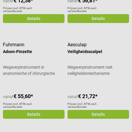
€ 12,58*
€ 56,81*
vanaf
vanaf
Prijzen incl. BTW, excl.
Prijzen incl. BTW, excl.
verzendkosten
verzendkosten
Details
Details
Fuhrmann
Aesculap
Adson-Pinzette
Veiligheidsscalpel
Wegwerpinstrument in
Wegwerpinstrument met
anatomische of chirurgische
veiligheidsmechanisme
vorm
€ 55,60*
€ 21,72*
vanaf
vanaf
Prijzen incl. BTW, excl.
Prijzen incl. BTW, excl.
verzendkosten
verzendkosten
Details
Details