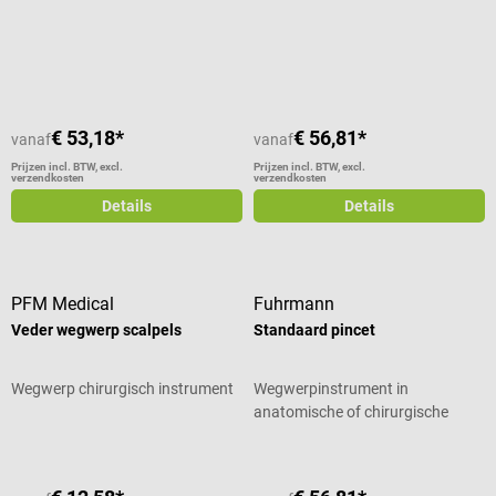
Gemiddelde waardering van 5 van 5 sterren
€ 53,18*
€ 56,81*
vanaf
vanaf
Prijzen incl. BTW, excl.
Prijzen incl. BTW, excl.
verzendkosten
verzendkosten
Details
Details
PFM Medical
Fuhrmann
Veder wegwerp scalpels
Standaard pincet
Wegwerp chirurgisch instrument
Wegwerpinstrument in
anatomische of chirurgische
vorm