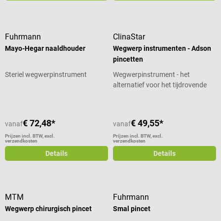
Fuhrmann
ClinaStar
Mayo-Hegar naaldhouder
Wegwerp instrumenten - Adson
pincetten
Steriel wegwerpinstrument
Wegwerpinstrument - het
alternatief voor het tijdrovende
opwerken van instrumenten
€ 72,48*
€ 49,55*
vanaf
vanaf
Prijzen incl. BTW, excl.
Prijzen incl. BTW, excl.
verzendkosten
verzendkosten
Details
Details
MTM
Fuhrmann
Wegwerp chirurgisch pincet
Smal pincet