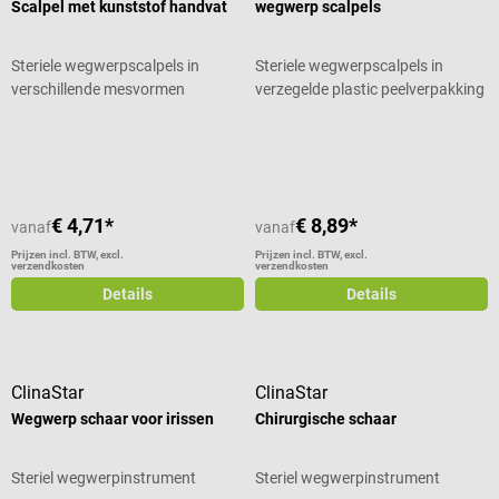
Scalpel met kunststof handvat
wegwerp scalpels
Steriele wegwerpscalpels in
Steriele wegwerpscalpels in
verschillende mesvormen
verzegelde plastic peelverpakking
Gemiddelde waardering van 5 van 5 sterren
€ 4,71*
€ 8,89*
vanaf
vanaf
Prijzen incl. BTW, excl.
Prijzen incl. BTW, excl.
verzendkosten
verzendkosten
Details
Details
ClinaStar
ClinaStar
Wegwerp schaar voor irissen
Chirurgische schaar
Steriel wegwerpinstrument
Steriel wegwerpinstrument