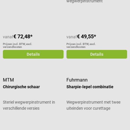
wegwerpinstrument
Gemiddelde waardering van 5 van 5
€ 72,48*
€ 49,55*
vanaf
vanaf
Prijzen incl. BTW, excl.
Prijzen incl. BTW, excl.
verzendkosten
verzendkosten
Details
Details
MTM
Fuhrmann
Chirurgische schaar
Sharpie-lepel combinatie
Steriel wegwerpinstrument in
Wegwerpinstrument met twee
verschillende versies
uiteinden voor curettage
Gemiddelde waardering van 4 van 5 sterren