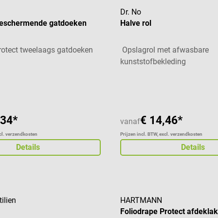
Dr. No
beschermende gatdoeken
Halve rol
rotect tweelaags gatdoeken
Opslagrol met afwasbare
kunststofbekleding
aardering van 4.67 van 5 sterren
Gemiddelde waardering van 5
,34*
€ 14,46*
vanaf
xcl. verzendkosten
Prijzen incl. BTW, excl. verzendkosten
Details
Details
ilien
HARTMANN
Foliodrape Protect afdekla