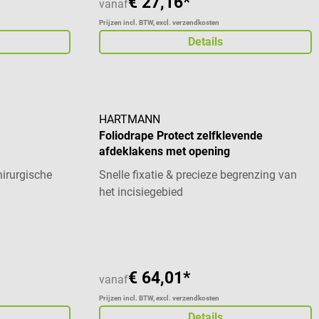
€ 27,16*
vanaf
Prijzen incl. BTW, excl. verzendkosten
Details
HARTMANN
Foliodrape Protect zelfklevende
afdeklakens met opening
irurgische
Snelle fixatie & precieze begrenzing van
het incisiegebied
 van 5 sterren
Gemiddelde waardering van 5 van 5 sterren
€ 64,01*
vanaf
Prijzen incl. BTW, excl. verzendkosten
Details