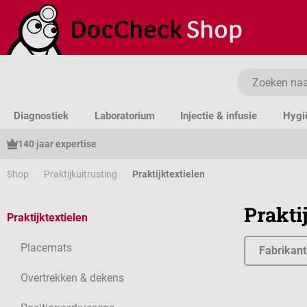
a naar de hoofdinhoud
Ga naar de zoekopdracht
Ga naar de hoofdnavigatie
Diagnostiek
Laboratorium
Injectie & infusie
Hygi
140 jaar expertise
Shop
Praktijkuitrusting
Praktijktextielen
Prakti
Praktijktextielen
Placemats
Fabrikant
Overtrekken & dekens