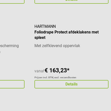
HARTMANN
Foliodrape Protect afdeklakens met
spleet
bescherming
Met zelfklevend oppervlak
n
€ 163,23*
vanaf
Prijzen incl. BTW, excl. verzendkosten
Details