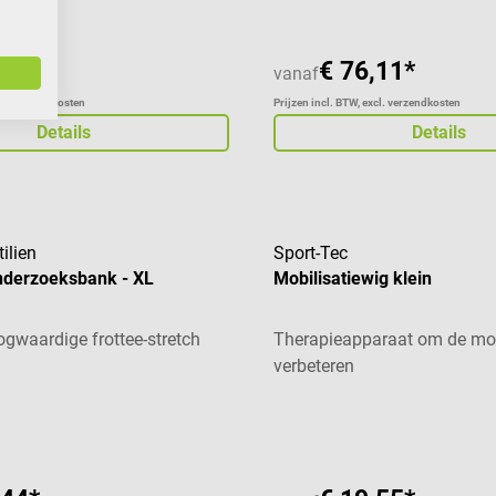
,04*
€ 76,11*
vanaf
xcl. verzendkosten
Prijzen incl. BTW, excl. verzendkosten
Details
Details
ilien
Sport-Tec
nderzoeksbank - XL
Mobilisatiewig klein
gwaardige frottee-stretch
Therapieapparaat om de mobi
verbeteren
aardering van 5 van 5 sterren