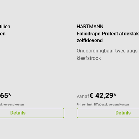
ilien
HARTMANN
en
Foliodrape Protect afdekla
zelfklevend
Ondoordringbaar tweelaags 
kleefstrook
aardering van 4 van 5 sterren
,65*
€ 42,29*
vanaf
xcl. verzendkosten
Prijzen incl. BTW, excl. verzendkosten
Details
Details