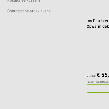
Positioneerkussens
Chirurgische afdeklakens
ms Praxistext
Opwarm dek
Gemiddelde w
€ 55
vanaf
Prijzen incl. BTW, e