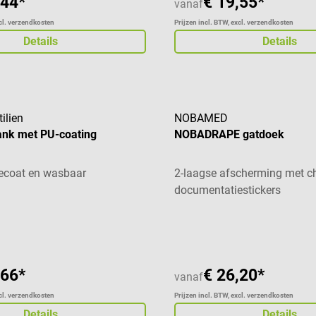
,44*
€ 19,55*
vanaf
xcl. verzendkosten
Prijzen incl. BTW, excl. verzendkosten
Details
Details
ilien
NOBAMED
ank met PU-coating
NOBADRAPE gatdoek
ecoat en wasbaar
2-laagse afscherming met ch
documentatiestickers
aardering van 5 van 5 sterren
Gemiddelde waardering van 4
,66*
€ 26,20*
vanaf
xcl. verzendkosten
Prijzen incl. BTW, excl. verzendkosten
Details
Details