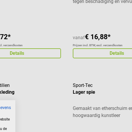
tegen beschadiging en vervu
Gemiddelde waardering van 5
,72*
€ 16,88*
vanaf
xcl. verzendkosten
Prijzen incl. BTW, excl. verzendkosten
Details
Details
ilien
Sport-Tec
kleding
Lager spie
gevens
Gemaakt van etherschuim e
hoogwaardig kunstleer
ebsite
aardering van 5 van 5 sterren
 u de