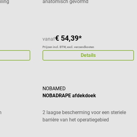
iling
anatomisch gevormd
 van 5 sterren
€ 54,39*
vanaf
Prijzen incl. BTW, excl. verzendkosten
Details
NOBAMED
NOBADRAPE afdekdoek
n
2 laagse bescherming voor een steriele
barrière van het operatiegebied
Gemiddelde waardering van 5 van 5 sterren