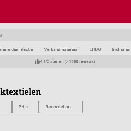
ëne & desinfectie
Verbandmateriaal
EHBO
Instrume
4,8/5 sterren (> 1000 reviews)
jktextielen
Prijs
Beoordeling