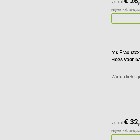
€ 26
vanaf
Prijzen incl. BTW, e
ms Praxistext
Hoes voor b
Waterdicht g
Gemiddelde w
€ 32
vanaf
Prijzen incl. BTW, e