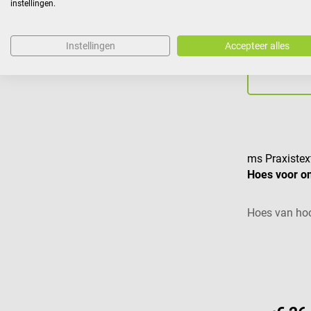
instellingen.
€ 12
vanaf
Instellingen
Accepteer alles
Prijzen incl. BTW, e
ms Praxistext
Hoes voor o
Hoes van hoo
Gemiddelde w