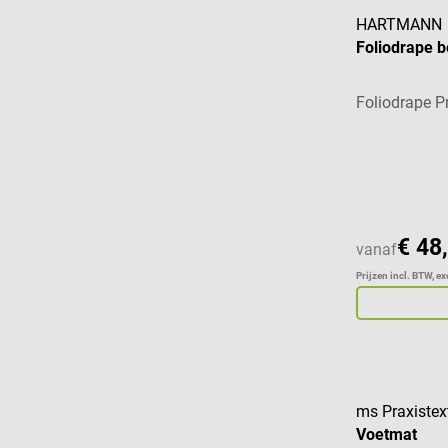
HARTMANN
Foliodrape 
Foliodrape P
Gemiddelde w
€ 48
vanaf
Prijzen incl. BTW, e
ms Praxistext
Voetmat