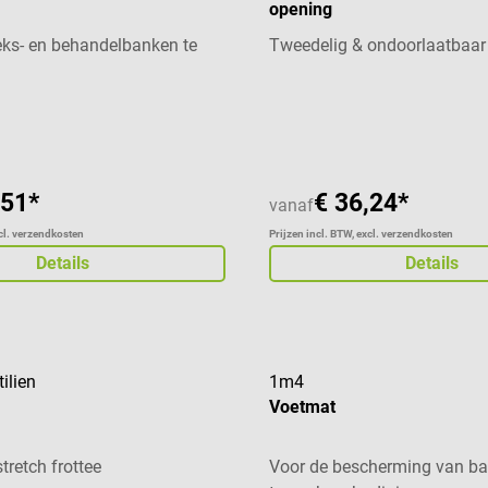
opening
ks- en behandelbanken te
Tweedelig & ondoorlaatbaar
aardering van 5 van 5 sterren
,51*
€ 36,24*
vanaf
xcl. verzendkosten
Prijzen incl. BTW, excl. verzendkosten
Details
Details
ilien
1m4
Voetmat
tretch frottee
Voor de bescherming van b