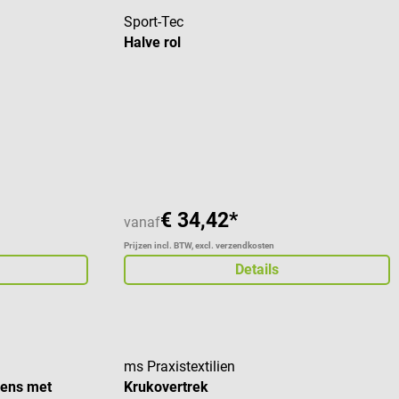
Sport-Tec
Halve rol
 van 5 sterren
€ 34,42*
vanaf
Prijzen incl. BTW, excl. verzendkosten
Details
ms Praxistextilien
kens met
Krukovertrek