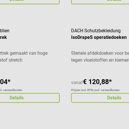
ilien
DACH Schutzbekleidung
trek
IsoDrapeS operatiedoeken
ertrek gemaakt van hoge
Steriele afdekdoeken voor 
stof stretch
tegen vloeistoffen en kieme
,04*
€ 120,88*
vanaf
xcl. verzendkosten
Prijzen incl. BTW, excl. verzendkosten
Details
Details