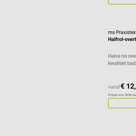
ms Praxistext
Halfrol-over
Halve rol ov
kwaliteit bad
€ 12
vanaf
Prijzen incl. BTW, e