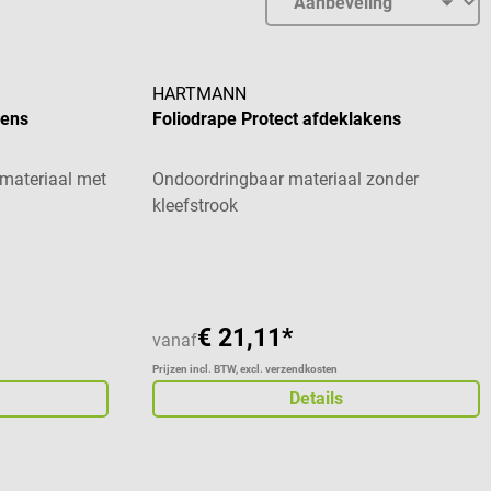
HARTMANN
kens
Foliodrape Protect afdeklakens
materiaal met
Ondoordringbaar materiaal zonder
kleefstrook
Gemiddelde waardering van 5 van 5 sterren
€ 21,11*
vanaf
Prijzen incl. BTW, excl. verzendkosten
Details