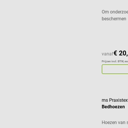
Om onderzoe
beschermen
Gemiddelde w
€ 20
vanaf
Prijzen incl. BTW, e
ms Praxistext
Bedhoezen
Hoezen van s