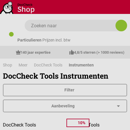
Ga naar de hoofdinhoud
Particulieren
Prijzen incl. btw
140 jaar expertise
4,8/5 sterren (> 1000 reviews)
Shop
Meer
DocCheck Tools
Instrumenten
DocCheck Tools Instrumenten
Filter
10%
DocCheck Tools
DocCheck Tools