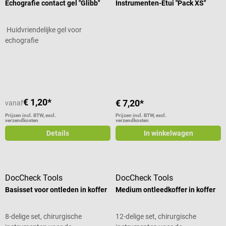
Echografie contact gel "Glibb"
Instrumenten-Etui "Pack XS"
Huidvriendelijke gel voor
echografie
Gemiddelde waardering van 4.43 van 5 sterren
Gemiddelde waardering van 5 van 5
€ 1,20*
€ 7,20*
vanaf
Prijzen incl. BTW, excl.
Prijzen incl. BTW, excl.
verzendkosten
verzendkosten
Details
In winkelwagen
DocCheck Tools
DocCheck Tools
Basisset voor ontleden in koffer
Medium ontleedkoffer in koffer
8-delige set, chirurgische
12-delige set, chirurgische