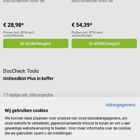
instrumenten voor de
instrumenten voor de
vooropleiding
vooropleiding
€ 28,98*
€ 54,39*
Prijzen incl. BTW, excl.
Prijzen incl. BTW, excl.
verzendkosten
verzendkosten
In winkelwagen
In winkelwagen
DocCheck Tools
Ontleedkist Plus in koffer
17-delige set, chirurgische
instrumenten voor de
Adresgegevens
vooropleiding
Wij gebruiken cookies
We kunnen deze plaatsen voor analyse van onze bezoekersgegevens, om
onze website te verbeteren, gepersonaliseerde inhoud te tonen en om u een
€ 78,59*
geweldige website-ervaring te bieden. Voor meer informatie over de cookies
die we gebruiken opent u de instellingen.
Prijzen incl. BTW, excl.
verzendkosten