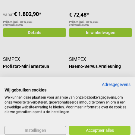
€ 1.802,90*
€ 72,48*
vanaf
Prijzen incl. BTW, excl.
Prijzen incl. BTW, excl.
verzendkosten
verzendkosten
Details
In winkelwagen
SIMPEX
SIMPEX
Profistat-Mini armsteun
Haemo-Servus Armleuning
In hoogte verstelbare steun met
Accessoires voor de Haemo-Flexa
Adresgegevens
zachte bekleding
Cuneo (mobiele)
Wij gebruiken cookies
bloedafnamestoel
We kunnen deze plaatsen voor analyse van onze bezoekersgegevens, om
Gemiddelde waardering van 5 van 5 sterren
onze website te verbeteren, gepersonaliseerde inhoud te tonen en om u een
geweldige website-ervaring te bieden. Voor meer informatie over de cookies
die we gebruiken opent u de instellingen.
€ 145,08*
€ 290,28*
Instellingen
Accepteer alles
Prijzen incl. BTW, excl.
Prijzen incl. BTW, excl.