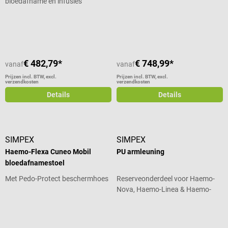
bloedafname en infusies
Gemiddelde waardering van 5 van 5 sterren
€ 482,79*
€ 748,99*
vanaf
vanaf
Prijzen incl. BTW, excl.
Prijzen incl. BTW, excl.
verzendkosten
verzendkosten
Details
Details
SIMPEX
SIMPEX
Haemo-Flexa Cuneo Mobil
PU armleuning
bloedafnamestoel
Met Pedo-Protect beschermhoes
Reserveonderdeel voor Haemo-
Nova, Haemo-Linea & Haemo-
Secur
Gemiddelde waardering van 4.5 van 5 sterren