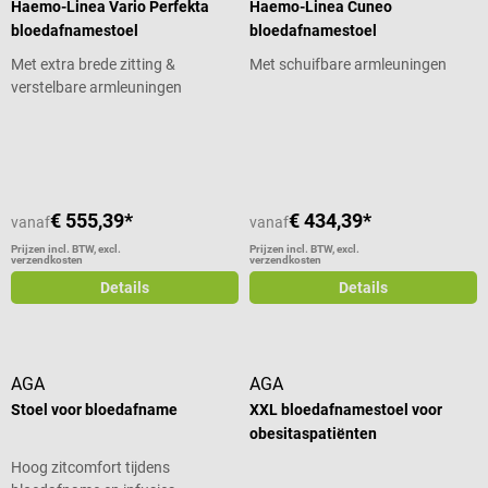
Haemo-Linea Vario Perfekta
Haemo-Linea Cuneo
bloedafnamestoel
bloedafnamestoel
Met extra brede zitting &
Met schuifbare armleuningen
verstelbare armleuningen
Gemiddelde waardering van 4.43 van 5 sterren
Gemiddelde waardering van 4 van 5
€ 555,39*
€ 434,39*
vanaf
vanaf
Prijzen incl. BTW, excl.
Prijzen incl. BTW, excl.
verzendkosten
verzendkosten
Details
Details
AGA
AGA
Stoel voor bloedafname
XXL bloedafnamestoel voor
obesitaspatiënten
Hoog zitcomfort tijdens