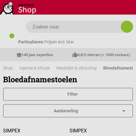
Ga naar de hoofdinhoud
Particulieren
Prijzen incl. btw
140 jaar expertise
4,8/5 sterren (> 1000 reviews)
Shop
Injectie & infusie
Meubilair & uitrusting
Bloedafnamesto
Bloedafnamestoelen
Filter
SIMPEX
SIMPEX