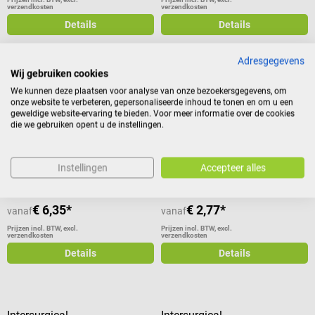
verzendkosten
verzendkosten
Details
Details
Adresgegevens
Wij gebruiken cookies
Meditrade
Intersurgical
We kunnen deze plaatsen voor analyse van onze bezoekersgegevens, om
onze website te verbeteren, gepersonaliseerde inhoud te tonen en om u een
Keukenpapier gemaakt van
Cirrus 2 verneveler-set met
geweldige website-ervaring te bieden. Voor meer informatie over de cookies
celstof
EcoLite masker
die we gebruiken opent u de instellingen.
Wit keukenpapier, 3-laags & sterk
Voor gerichte aerosoltoediening
absorberend
met een gekalibreerde beker
Instellingen
Accepteer alles
Inhoud:
6 stuk(s)
(€ 1,06 /
1 stuk(s))
€ 6,35*
€ 2,77*
vanaf
vanaf
Prijzen incl. BTW, excl.
Prijzen incl. BTW, excl.
verzendkosten
verzendkosten
Details
Details