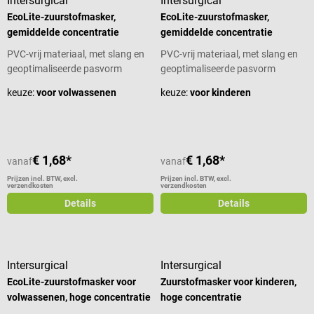
Intersurgical
Intersurgical
EcoLite-zuurstofmasker,
EcoLite-zuurstofmasker,
gemiddelde concentratie
gemiddelde concentratie
PVC-vrij materiaal, met slang en
PVC-vrij materiaal, met slang en
geoptimaliseerde pasvorm
geoptimaliseerde pasvorm
keuze:
voor volwassenen
keuze:
voor kinderen
€ 1,68*
€ 1,68*
vanaf
vanaf
Prijzen incl. BTW, excl.
Prijzen incl. BTW, excl.
verzendkosten
verzendkosten
Details
Details
Intersurgical
Intersurgical
EcoLite-zuurstofmasker voor
Zuurstofmasker voor kinderen,
volwassenen, hoge concentratie
hoge concentratie