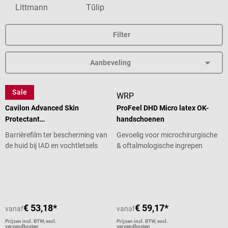
Littmann
Tŭlip
Filter
Sale
3M
WRP
Cavilon Advanced Skin
ProFeel DHD Micro latex OK-
Protectant
handschoenen
huidbeschermingsapplicator
Barrièrefilm ter bescherming van
Gevoelig voor microchirurgische
de huid bij IAD en vochtletsels
& oftalmologische ingrepen
Gemiddelde waardering van 5 van 5 sterren
€ 53,18*
€ 59,17*
vanaf
vanaf
Prijzen incl. BTW, excl.
Prijzen incl. BTW, excl.
verzendkosten
verzendkosten