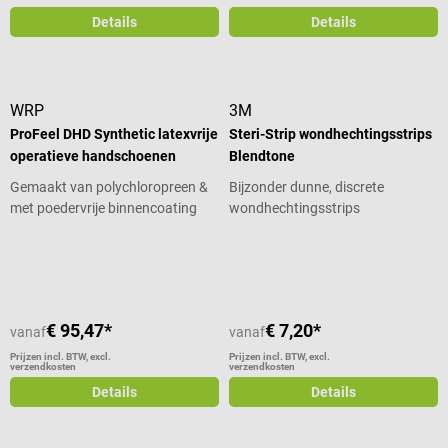
Details
Details
WRP
3M
ProFeel DHD Synthetic latexvrije
Steri-Strip wondhechtingsstrips
operatieve handschoenen
Blendtone
Gemaakt van polychloropreen &
Bijzonder dunne, discrete
met poedervrije binnencoating
wondhechtingsstrips
Gemiddelde waardering van 5 van 5 sterren
€ 95,47*
€ 7,20*
vanaf
vanaf
Prijzen incl. BTW, excl.
Prijzen incl. BTW, excl.
verzendkosten
verzendkosten
Details
Details