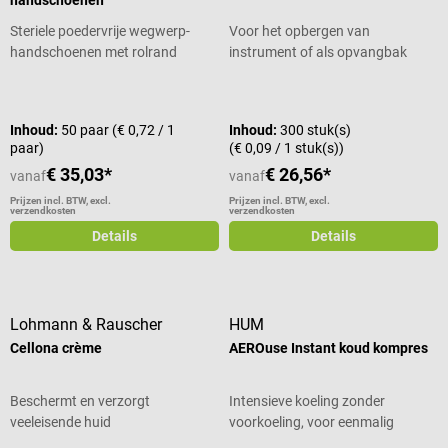
Steriele poedervrije wegwerp-
Voor het opbergen van
handschoenen met rolrand
instrument of als opvangbak
Gemiddelde waardering van 4 van 5 sterren
Inhoud:
50 paar
(€ 0,72 / 1
Inhoud:
300 stuk(s)
paar)
(€ 0,09 / 1 stuk(s))
€ 35,03*
€ 26,56*
vanaf
vanaf
Prijzen incl. BTW, excl.
Prijzen incl. BTW, excl.
verzendkosten
verzendkosten
Details
Details
Lohmann & Rauscher
HUM
Cellona crème
AEROuse Instant koud kompres
Beschermt en verzorgt
Intensieve koeling zonder
veeleisende huid
voorkoeling, voor eenmalig
gebruik