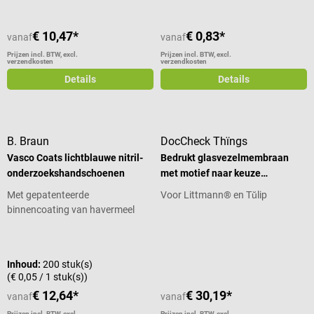
€ 10,47*
€ 0,83*
vanaf
vanaf
Prijzen incl. BTW, excl.
Prijzen incl. BTW, excl.
verzendkosten
verzendkosten
Details
Details
B. Braun
DocCheck Thïngs
Vasco Coats lichtblauwe nitril-
Bedrukt glasvezelmembraan
onderzoekshandschoenen
met motief naar keuze
“MyDrums”
Met gepatenteerde
Voor Littmann® en Tŭlip
binnencoating van havermeel
Gemiddelde waardering van 4 van 5 sterren
Gemiddelde waardering van 5 van 5
Inhoud:
200 stuk(s)
(€ 0,05 / 1 stuk(s))
€ 12,64*
€ 30,19*
vanaf
vanaf
Prijzen incl. BTW, excl.
Prijzen incl. BTW, excl.