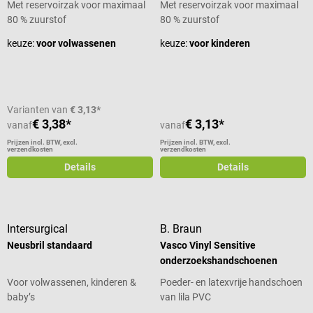
Met reservoirzak voor maximaal
Met reservoirzak voor maximaal
80 % zuurstof
80 % zuurstof
keuze:
voor volwassenen
keuze:
voor kinderen
Varianten van
€ 3,13*
€ 3,38*
€ 3,13*
vanaf
vanaf
Prijzen incl. BTW, excl.
Prijzen incl. BTW, excl.
verzendkosten
verzendkosten
Details
Details
Intersurgical
B. Braun
Neusbril standaard
Vasco Vinyl Sensitive
onderzoekshandschoenen
Voor volwassenen, kinderen &
Poeder- en latexvrije handschoen
baby’s
van lila PVC