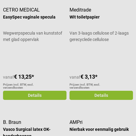
CETRO MEDICAL
Meditrade
EasySpec vaginale specula
Wit toiletpapier
Wegwerpspecula van kunststof
Van 3-laags cellulose of 2-laags
met glad oppervlak
gerecyclede cellulose
Gemiddelde waardering van 5 van 5 sterren
€ 13,25*
€ 3,13*
vanaf
vanaf
Prijzen incl. BTW, excl.
Prijzen incl. BTW, excl.
verzendkosten
verzendkosten
Details
Details
B. Braun
AMPri
Vasco Surgical latex OK-
Nierbak voor eenmalig gebruik
handschoenen