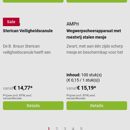
Sale
B. Braun
AMPri
Sterican Veiligheidscanule
Wegwerpscheerapparaat met
roestvrij stalen mesje
De B. Braun Sterican
Zwart, met aan één zijde scherp
veiligheidscanule heeft een
mesje en beschermkap voor het
geïntegreerd
mesje
Gemiddelde waardering van 5 van 5 sterren
veiligheidsmechanisme tegen
steekwonden. De positie van het
Inhoud:
100 stuk(s)
beschermende canulescherm
(€ 0,15 / 1 stuk(s))
geeft de uitlijning van het schuine
€ 14,77*
€ 15,19*
vanaf
vanaf
oog aan. Na de punctie wordt het
schild over de canule gevouwen
Prijzen incl. BTW, excl.
Prijzen incl. BTW, excl.
verzendkosten
verzendkosten
en een hoorbare en voelbare klik
Details
Details
bevestigt de activering van het
onomkeerbare
beschermingsmechanisme. De
maten van de wegwerpcanules
Pagina
Pagina
Pagina
Pagina
Pagina
1
2
3
4
5