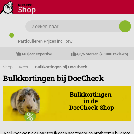
Ga naar de hoofdinhoud
Particulieren
Prijzen incl. btw
140 jaar expertise
4,8/5 sterren (> 1000 reviews)
Shop
Meer
Bulkkortingen bij DocCheck
Bulkkortingen bij DocCheck
Bulkkortingen 
in de 
DocCheck Shop
Veel voor weinig? Daar zeg ik geen nee tegen! Zo profiteert u bij grote