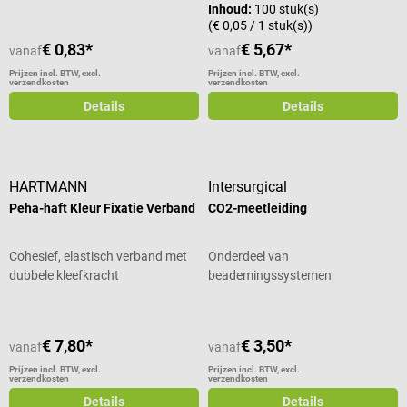
Inhoud:
100 stuk(s)
(€ 0,05 / 1 stuk(s))
€ 0,83*
€ 5,67*
vanaf
vanaf
Prijzen incl. BTW, excl.
Prijzen incl. BTW, excl.
verzendkosten
verzendkosten
Details
Details
HARTMANN
Intersurgical
Peha-haft Kleur Fixatie Verband
CO2-meetleiding
Cohesief, elastisch verband met
Onderdeel van
dubbele kleefkracht
beademingssystemen
€ 7,80*
€ 3,50*
vanaf
vanaf
Prijzen incl. BTW, excl.
Prijzen incl. BTW, excl.
verzendkosten
verzendkosten
Details
Details