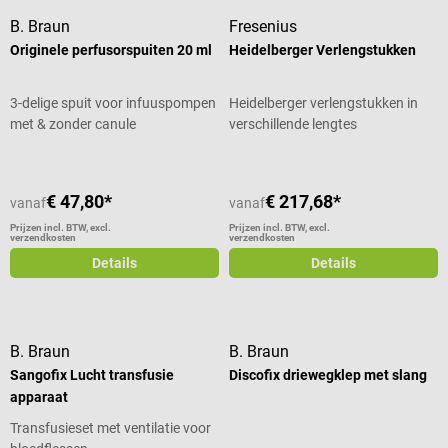
B. Braun
Fresenius
Originele perfusorspuiten 20 ml
Heidelberger Verlengstukken
3-delige spuit voor infuuspompen
Heidelberger verlengstukken in
met & zonder canule
verschillende lengtes
€ 47,80*
€ 217,68*
vanaf
vanaf
Prijzen incl. BTW, excl.
Prijzen incl. BTW, excl.
verzendkosten
verzendkosten
Details
Details
B. Braun
B. Braun
Sangofix Lucht transfusie
Discofix driewegklep met slang
apparaat
Transfusieset met ventilatie voor