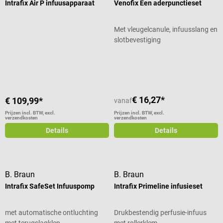
Intrafix Air P infuusapparaat
Venofix Een aderpunctieset
Met vleugelcanule, infuusslang en
slotbevestiging
Gemiddelde waardering van 5 van 5 sterren
€ 16,27*
€ 109,99*
vanaf
Prijzen incl. BTW, excl.
Prijzen incl. BTW, excl.
verzendkosten
verzendkosten
Details
Details
B. Braun
B. Braun
Intrafix SafeSet Infuuspomp
Intrafix Primeline infusieset
met automatische ontluchting
Drukbestendig perfusie-infuus
met terugslagklep
met rollerklem