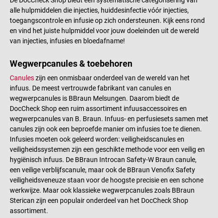
Leveringsomvang 1 B. Braun
alle hulpmiddelen die injecties, huiddesinfectie vóór injecties,
Perfusor compact plus
toegangscontrole en infusie op zich ondersteunen. Kijk eens rond
spuitpomp Gebruiksaanwijzing
en vind het juiste hulpmiddel voor jouw doeleinden uit de wereld
van injecties, infusies en bloedafname!
Wegwerpcanules & toebehoren
Canules
zijn een onmisbaar onderdeel van de wereld van het
infuus. De meest vertrouwde fabrikant van canules en
wegwerpcanules is BBraun Melsungen. Daarom biedt de
DocCheck Shop een ruim assortiment infuusaccessoires en
wegwerpcanules van B. Braun. Infuus- en perfusiesets samen met
canules zijn ook een beproefde manier om infusies toe te dienen.
Infusies moeten ook geleerd worden: veiligheidscanules en
veiligheidssystemen zijn een geschikte methode voor een veilig en
hygiënisch infuus. De BBraun Introcan Safety-W Braun canule,
een veilige verblijfscanule, maar ook de BBraun Venofix Safety
veiligheidsveneuze staan voor de hoogste precisie en een schone
werkwijze. Maar ook klassieke wegwerpcanules zoals BBraun
Sterican zijn een populair onderdeel van het DocCheck Shop
assortiment.