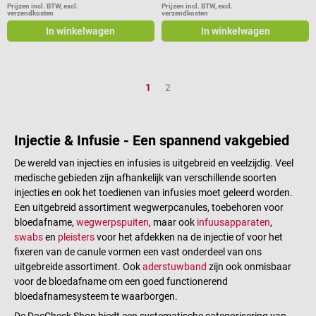
290 x 98 x 220 mm Gewicht: ca.
Prijzen incl. BTW, excl.
Prijzen incl. BTW, excl.
en Ozomed apparaten Ook
verzendkosten
verzendkosten
2,3 kg Technische details
geschikt voor alle gangbare
In winkelwagen
In winkelwagen
Toegestane wegwerpartikelen: B.
vacuümflessen met een volume
Braun Original Perfusor spuiten,
tot 500 ml Voor grote
B. Braun Omnifix BD, Terumo,
eigenbloedbehandelingen
Injectomat spuiten Spuitvolumen:
Rolklem voor het doseren Met
Pagina
Pagina
1
2
2/3, 5, 10, 20, 30, 50/60 ml
Luer-Lock connector Spuitfilter
Beeldscherm: 2,4" TFT-
(bacteriefilter): 0,2 µm
kleurendisplay 240 x 320 pixels
Slanglengte: 30 cm Individueel
262K kleuren 80° kijkhoek
Injectie & Infusie - Een spannend vakgebied
steriel verpakt Leveringsomvang
Snelheid: 0,01-999,9 ml/h (met
1 verpakking Hänsler Medical
De wereld van injecties en infusies is uitgebreid en veelzijdig. Veel
50/60 ml spuit) Bolustoediening:
Ozonosan transfer-filtersets: 100
medische gebieden zijn afhankelijk van verschillende soorten
toedieningssnelheid 1-1.800 ml/h
stuks
injecties en ook het toedienen van infusies moet geleerd worden.
Nauwkeurigheid van de
Een uitgebreid assortiment wegwerpcanules, toebehoren voor
toedieningssnelheid: ± 2 %
bloedafname,
wegwerpspuiten
, maar ook
infuusapparaten
,
volgens IEC/EN 60601-2-24
swabs
en
pleisters
voor het afdekken na de injectie of voor het
Voeding: Li-ion batterij Werktijd:
fixeren van de canule vormen een vast onderdeel van ons
ca. 10 uur bij 5 ml/h met 50 ml
uitgebreide assortiment. Ook
aderstuwband
zijn ook onmisbaar
spuit Oplaadtijd: ca. 3 uur
voor de bloedafname om een goed functionerend
Beschermingsklasse: IP34
bloedafnamesysteem te waarborgen.
(beschermd tegen druppelend
water uit alle richtingen)
De DocCheck Shop biedt een systematische categorisering van