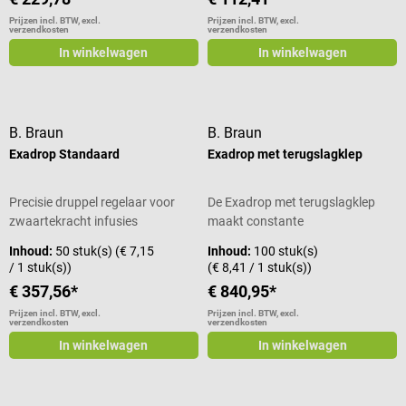
Prijzen incl. BTW, excl.
Prijzen incl. BTW, excl.
verzendkosten
verzendkosten
In winkelwagen
In winkelwagen
B. Braun
B. Braun
Exadrop Standaard
Exadrop met terugslagklep
Precisie druppel regelaar voor
De Exadrop met terugslagklep
zwaartekracht infusies
maakt constante
druppelhoeveelheden mogelijk
Inhoud:
50 stuk(s)
(€ 7,15
Inhoud:
100 stuk(s)
dankzij de geïntegreerde
/ 1 stuk(s))
(€ 8,41 / 1 stuk(s))
druppelregelaar. Bovendien zorgt
€ 357,56*
€ 840,95*
de druppelregelaar ook voor een
Prijzen incl. BTW, excl.
Prijzen incl. BTW, excl.
nauwkeurige druppelsnelheid. De
verzendkosten
verzendkosten
regelaar wordt geleverd met het
In winkelwagen
In winkelwagen
Intrafix Air G infuusapparaat en
is ook geschikt voor
zwaartekrachtinfusies. De