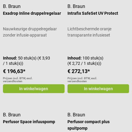
infusies kunnen ook zonder
B. Braun
B. Braun
problemen kort worden
Exadrop Inline druppelregelaar
Intrafix SafeSet UV Protect
onderbroken met behulp van de
schuifklem van de Exadrop.
Parallelle infusies zijn ook
Nauwkeurige druppelregelaar
Lichtbeschermde oranje
mogelijk dankzij de
zonder infusie-apparaat
transparante infusieset
terugslagklep. Productdetails
Gemiddelde waardering van 5 van 5
Voor zwaartekrachtinfusies Met
infuusapparaat Intrafix Air G
Nauwkeurige fijne
Inhoud:
50 stuk(s)
(€ 3,93
Inhoud:
100 stuk(s)
/ 1 stuk(s))
(€ 2,72 / 1 stuk(s))
schaalverdeling (ml/h) Constante
druppelsnelheden dankzij
€ 196,63*
€ 272,13*
druppelregelaar
Prijzen incl. BTW, excl.
Prijzen incl. BTW, excl.
verzendkosten
verzendkosten
Slangonafhankelijk Schuifklem
voor kortstondige
In winkelwagen
In winkelwagen
infuusonderbreking Met Lock-
connector en terugslagklep
Lengte: 240 cm DEHP-vrij Steriel
Leveringsomvang 1 verpakking
B. Braun
B. Braun
B. Braun Exadrop met
Perfusor Space infuuspomp
Perfusor compact plus
terugslagklep: 100 stuks
spuitpomp