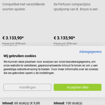
Compatibel met verschillende
De Perfusor compactplus
soorten spuiten
spuitpomp van B. Braun is een
robuuste pomp voor moderne
Gemiddelde waardering van 5 van 5 sterren
Gemiddelde waardering van 5 van 5
infuustherapie. De geleide
navigatie met pictogrammen op
het grote kleurendisplay
ondersteunt een foutloze
€ 3.133,90*
€ 3.133,90*
bediening en verkort de
inwerkperiode. Dankzij de
Prijzen incl. BTW, excl.
Prijzen incl. BTW, excl.
verzendkosten
verzendkosten
krachtige Li-ion batterij heeft het
Adresgegevens
In winkelwagen
In winkelwagen
draagbare apparaat een lange
Wij gebruiken cookies
werktijd, zodat de spuitpomp
We kunnen deze plaatsen voor analyse van onze bezoekersgegevens, om
zowel in de kliniek als op de eerste
onze website te verbeteren, gepersonaliseerde inhoud te tonen en om u een
hulp kan worden gebruikt. De
geweldige website-ervaring te bieden. Voor meer informatie over de cookies
Fresenius
Hänsler Medical
die we gebruiken opent u de instellingen.
Perfusor compactplus kan
worden gebruikt met een breed
TIVA-Drop Air matic P
Ozonosan transfer-filterset
scala aan soorten spuiten met
infusiesysteem
Instellingen
Accepteer alles
een volume van 2 tot en met 60
Voor totale intraveneuze
Het Hänsler Medical kiemstop-
ml. Productdetails Infuuspomp
anesthesie
ozon-injectiesysteem is geschikt
met semiautomatische
voor vacuümflessen met het
aandrijving Met 3 verschillende
Inhoud:
60 stuk(s)
(€ 9,88
Inhoud:
100 stuk(s)