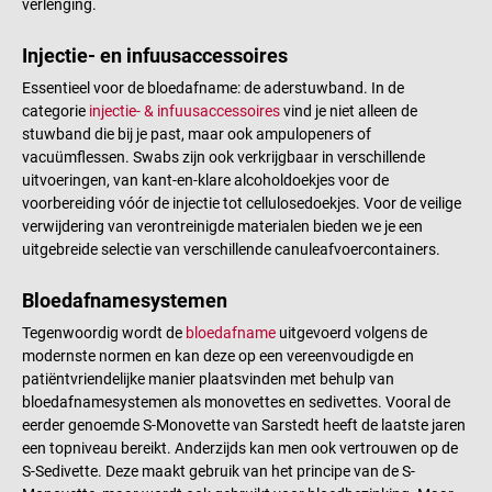
verlenging.
Injectie- en infuusaccessoires
Essentieel voor de bloedafname: de aderstuwband. In de
categorie
injectie- & infuusaccessoires
vind je niet alleen de
stuwband die bij je past, maar ook ampulopeners of
vacuümflessen. Swabs zijn ook verkrijgbaar in verschillende
uitvoeringen, van kant-en-klare alcoholdoekjes voor de
voorbereiding vóór de injectie tot cellulosedoekjes. Voor de veilige
verwijdering van verontreinigde materialen bieden we je een
uitgebreide selectie van verschillende canuleafvoercontainers.
Bloedafnamesystemen
Tegenwoordig wordt de
bloedafname
uitgevoerd volgens de
modernste normen en kan deze op een vereenvoudigde en
patiëntvriendelijke manier plaatsvinden met behulp van
bloedafnamesystemen als monovettes en sedivettes. Vooral de
eerder genoemde S-Monovette van Sarstedt heeft de laatste jaren
een topniveau bereikt. Anderzijds kan men ook vertrouwen op de
S-Sedivette. Deze maakt gebruik van het principe van de S-