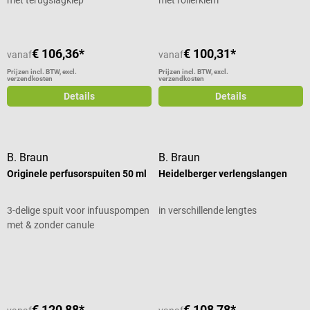
€ 106,36*
€ 100,31*
vanaf
vanaf
Prijzen incl. BTW, excl.
Prijzen incl. BTW, excl.
verzendkosten
verzendkosten
Details
Details
B. Braun
B. Braun
Originele perfusorspuiten 50 ml
Heidelberger verlengslangen
3-delige spuit voor infuuspompen
in verschillende lengtes
met & zonder canule
Gemiddelde waardering van 4 van 5
€ 120,88*
€ 108,78*