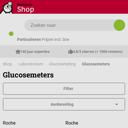
Ga naar de hoofdinhoud
Particulieren
Prijzen incl. btw
140 jaar expertise
4,8/5 sterren (> 1000 reviews)
Shop
Laboratorium
Glucosemeting
Glucosemeters
Glucosemeters
Filter
Roche
Roche