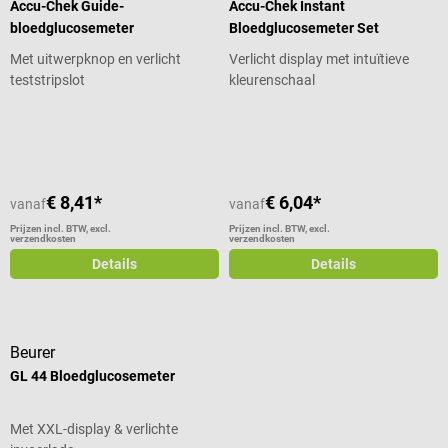
Accu-Chek Guide-
Accu-Chek Instant
bloedglucosemeter
Bloedglucosemeter Set
Met uitwerpknop en verlicht
Verlicht display met intuïtieve
teststripslot
kleurenschaal
Gemiddelde waardering van 5 van 5 sterren
Gemiddelde waardering van 4.75 va
€ 8,41*
€ 6,04*
vanaf
vanaf
Prijzen incl. BTW, excl.
Prijzen incl. BTW, excl.
verzendkosten
verzendkosten
Details
Details
Beurer
GL 44 Bloedglucosemeter
Met XXL-display & verlichte