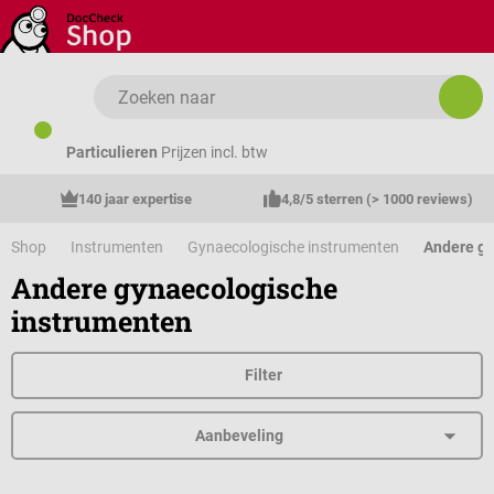
Ga naar de hoofdinhoud
Particulieren
Prijzen incl. btw
140 jaar expertise
4,8/5 sterren (> 1000 reviews)
Shop
Instrumenten
Gynaecologische instrumenten
Andere gy
Andere gynaecologische
instrumenten
Filter