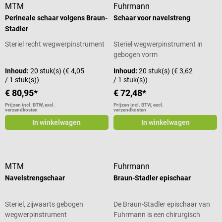
MTM
Fuhrmann
Perineale schaar volgens Braun-
Schaar voor navelstreng
Stadler
Steriel recht wegwerpinstrument
Steriel wegwerpinstrument in
gebogen vorm
Inhoud:
20 stuk(s)
(€ 4,05
Inhoud:
20 stuk(s)
(€ 3,62
/ 1 stuk(s))
/ 1 stuk(s))
€ 80,95*
€ 72,48*
Prijzen incl. BTW, excl.
Prijzen incl. BTW, excl.
verzendkosten
verzendkosten
In winkelwagen
In winkelwagen
MTM
Fuhrmann
Navelstrengschaar
Braun-Stadler epischaar
Steriel, zijwaarts gebogen
De Braun-Stadler epischaar van
wegwerpinstrument
Fuhrmann is een chirurgisch