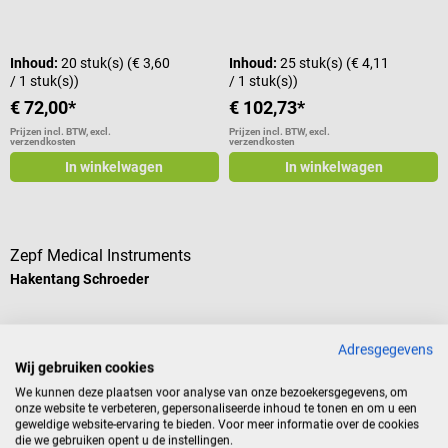
wegwerpinstrument voor het
Gemiddelde waardering van 5 van 5 sterren
uitvoeren van perineale incisies.
Met een lengte van 14,5 cm en
Inhoud:
20 stuk(s)
(€ 3,60
Inhoud:
25 stuk(s)
(€ 4,11
gebogen bladen maakt de schaar
/ 1 stuk(s))
/ 1 stuk(s))
precieze en gecontroleerde
€ 72,00*
€ 102,73*
incisies mogelijk en is daarom
bijzonder geschikt voor
Prijzen incl. BTW, excl.
Prijzen incl. BTW, excl.
verzendkosten
verzendkosten
verloskundig werk in de
In winkelwagen
In winkelwagen
verloskamer of op
gynaecologische afdelingen. De
ergonomische vorm maakt het
hanteren eenvoudiger voor
Zepf Medical Instruments
medisch personeel. De duidelijke
labeling als wegwerpinstrument
Hakentang Schroeder
minimaliseert het risico van
verwarring met herbruikbare
Voor het grijpen en vasthouden
instrumenten en draagt zo bij aan
Adresgegevens
van weefsel
hoge hygiënestandaarden in de
Wij gebruiken cookies
medische praktijk. Productdetails
We kunnen deze plaatsen voor analyse van onze bezoekersgegevens, om
Epischaar voor de verloskamer en
onze website te verbeteren, gepersonaliseerde inhoud te tonen en om u een
geweldige website-ervaring te bieden. Voor meer informatie over de cookies
gynaecologische afdelingen Voor
€ 33,82*
die we gebruiken opent u de instellingen.
steriel, eenmalig gebruik Duidelijk