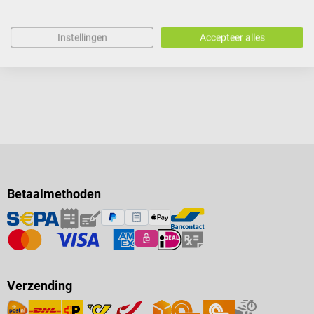
Prijzen incl. BTW, excl.
verzendkosten
gelabeld als wegwerpinstrument
Materiaal: geborsteld staal
In winkelwagen
Instellingen
Accepteer alles
Lengte: 14,5 cm Steriele
verpakking Leveringsomvang 1
verpakking Fuhrmann Braun-
Stadler epischaren: 25 stuks
Betaalmethoden
Verzending