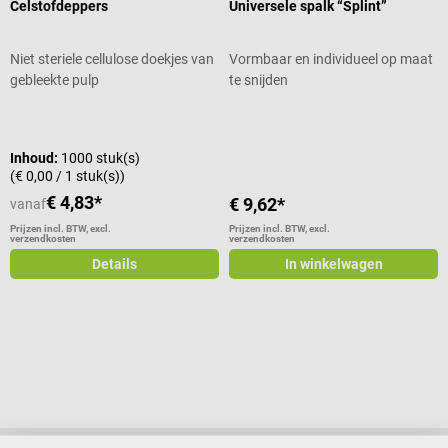
Celstofdeppers
Universele spalk “Splint”
Niet steriele cellulose doekjes van
Vormbaar en individueel op maat
gebleekte pulp
te snijden
Gemiddelde waardering van 5 van 5 sterren
Gemiddelde waardering van 5 van 5
Inhoud:
1000 stuk(s)
(€ 0,00 / 1 stuk(s))
€ 4,83*
€ 9,62*
vanaf
Prijzen incl. BTW, excl.
Prijzen incl. BTW, excl.
verzendkosten
verzendkosten
Details
In winkelwagen