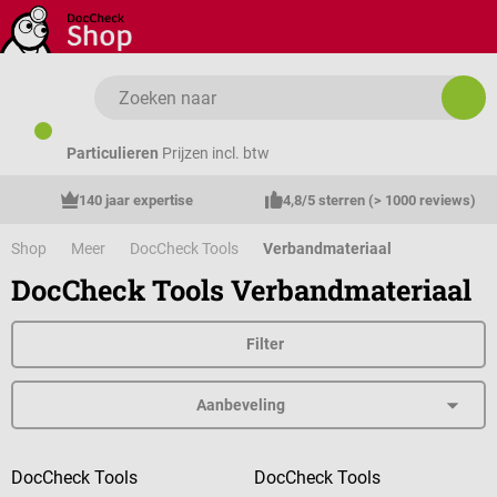
Ga naar de hoofdinhoud
Particulieren
Prijzen incl. btw
140 jaar expertise
4,8/5 sterren (> 1000 reviews)
Shop
Meer
DocCheck Tools
Verbandmateriaal
DocCheck Tools Verbandmateriaal
Filter
DocCheck Tools
DocCheck Tools