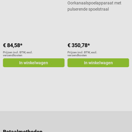
Oorkanaalspoelapparaat met
pulserende spoelstraal
Gemiddelde waardering van 4.67 va
€ 84,58*
€ 350,78*
Prijzen incl. BTW, excl.
Prijzen incl. BTW, excl.
verzendkosten
verzendkosten
In winkelwagen
In winkelwagen
Betaalmethoden