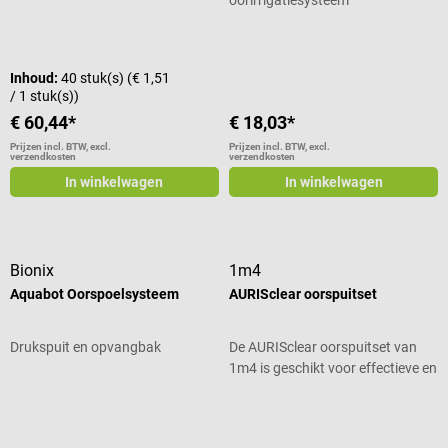
Gemiddelde waardering van 2 van 5 sterren
Inhoud:
40 stuk(s)
(€ 1,51
/ 1 stuk(s))
€ 60,44*
€ 18,03*
Prijzen incl. BTW, excl.
Prijzen incl. BTW, excl.
verzendkosten
verzendkosten
In winkelwagen
In winkelwagen
Bionix
1m4
Aquabot Oorspoelsysteem
AURISclear oorspuitset
Drukspuit en opvangbak
De AURISclear oorspuitset van
1m4 is geschikt voor effectieve en
zachte reiniging en verzorging
Gemiddelde waardering van 4 van 5 sterren
Gemiddelde waardering van 5 van 5
van de gehoorgang met water.
Een geïntegreerde thermometer