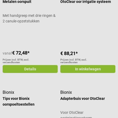
Metalen oorspuit
OtoClear oor irrigatie systeem
Met handgreep met drie ringen &
2 canule-opzetstukken
Gemiddelde waardering van 5 van 5
€ 72,48*
€ 88,21*
vanaf
Prijzen incl. BTW, excl.
Prijzen incl. BTW, excl.
verzendkosten
verzendkosten
Details
In winkelwagen
Bionix
Bionix
Tips voor Bionix
Adapterbuis voor OtoClear
oorspoeltoestellen
Voor OtoClear
oorirrigatiesysteem