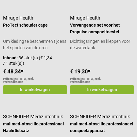
Mirage Health
Mirage Health
ProTect schouder cape
Vervangende set voor het
Propulse oorspoeltoestel
Om kleding te beschermen tijdens
Dichtingsringen en kleppen voor
het spoelen van de oren
de watertank
Inhoud:
36 stuk(s)
(€ 1,34
/ 1 stuk(s))
€ 48,34*
€ 19,30*
Prijzen incl. BTW, excl.
Prijzen incl. BTW, excl.
verzendkosten
verzendkosten
In winkelwagen
In winkelwagen
SCHNEIDER Medizintechnik
SCHNEIDER Medizintechnik
mulimed-otoscillo professional
mulimed-otoscillo professioneel
Nachrüstsatz
oorspoelapparaat