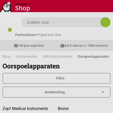
Ga naar de hoofdinhoud
Particulieren
Prijzen incl. btw
140 jaar expertise
4,8/5 sterren (> 1000 reviews)
Shop
Instrumenten
KNO-instrumenten
Oorspoelapparaten
Oorspoelapparaten
Filter
Zepf Medical Instruments
Bionix