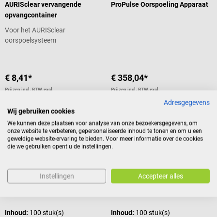
Met 3-straals technologie voor
AURISclear vervangende
ProPulse Oorspoeling Apparaat
zachte reiniging en Luer-Lock-
opvangcontainer
connector voor veilige aansluiting
Voor het AURISclear
Compatibel met AUR
oorspoelsysteem
€ 8,41*
€ 358,04*
Prijzen incl. BTW, excl.
Prijzen incl. BTW, excl.
verzendkosten
verzendkosten
Adresgegevens
In winkelwagen
In winkelwagen
Wij gebruiken cookies
We kunnen deze plaatsen voor analyse van onze bezoekersgegevens, om
onze website te verbeteren, gepersonaliseerde inhoud te tonen en om u een
geweldige website-ervaring te bieden. Voor meer informatie over de cookies
die we gebruiken opent u de instellingen.
SCHNEIDER Medizintechnik
Mirage Health
mulimed-otoscillo professional
QrX-tips voor ProPulse G5/NG
Einmaldüsen
Oorspoelsysteem
Instellingen
Accepteer alles
Hygiënische wegwerptips
Inhoud:
100 stuk(s)
Inhoud:
100 stuk(s)