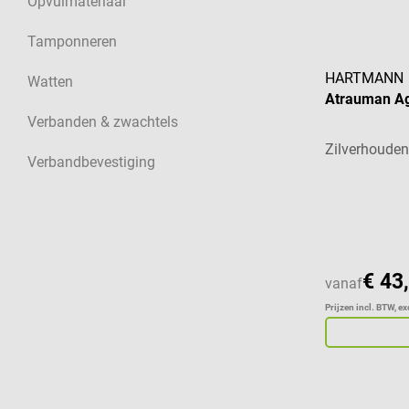
Opvulmateriaal
Tamponneren
HARTMANN
Watten
Atrauman Ag
Verbanden & zwachtels
Zilverhoude
Verbandbevestiging
€ 43
vanaf
Prijzen incl. BTW, e