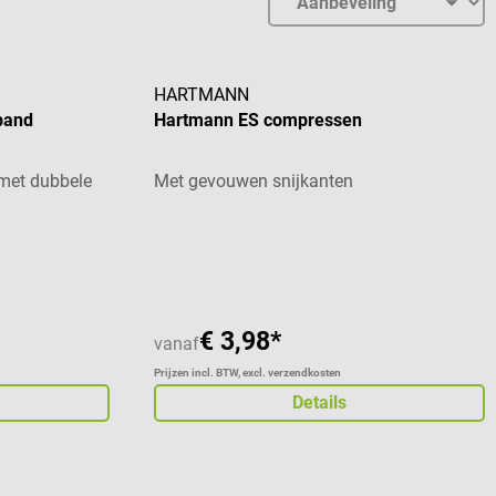
HARTMANN
rband
Hartmann ES compressen
 met dubbele
Met gevouwen snijkanten
Gemiddelde waardering van 5 van 5 sterren
€ 3,98*
vanaf
Prijzen incl. BTW, excl. verzendkosten
Details