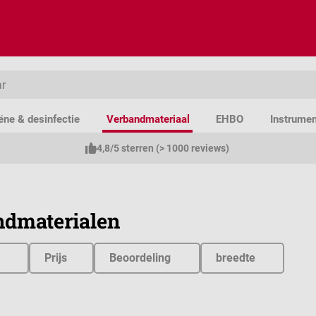
ëne & desinfectie
Verbandmateriaal
EHBO
Instrume
4,8/5 sterren (> 1000 reviews)
ndmaterialen
Prijs
Beoordeling
breedte