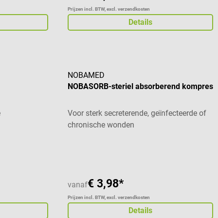
Prijzen incl. BTW, excl. verzendkosten
Details
NOBAMED
NOBASORB-steriel absorberend kompres
e
Voor sterk secreterende, geïnfecteerde of
chronische wonden
Gemiddelde waardering van 5 van 5 sterren
€ 3,98*
vanaf
Prijzen incl. BTW, excl. verzendkosten
Details