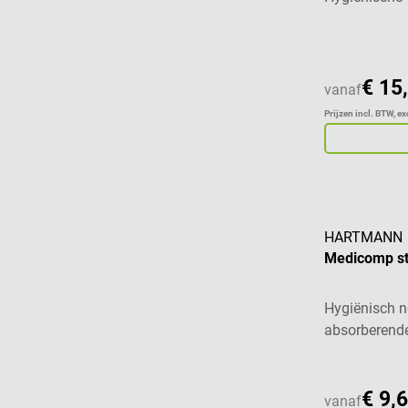
€ 15
vanaf
Prijzen incl. BTW, e
HARTMANN
Medicomp st
Hygiënisch 
absorberende
€ 9,
vanaf