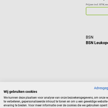
Prijzen incl. BTW, e
BSN
BSN Leukop
Adresge
€ 23
vanaf
Wij gebruiken cookies
We kunnen deze plaatsen voor analyse van onze bezoekersgegevens, om onze w
Prijzen incl. BTW, e
te verbeteren, gepersonaliseerde inhoud te tonen en om u een geweldige website-
ervaring te bieden. Voor meer informatie over de cookies die we gebruiken opent