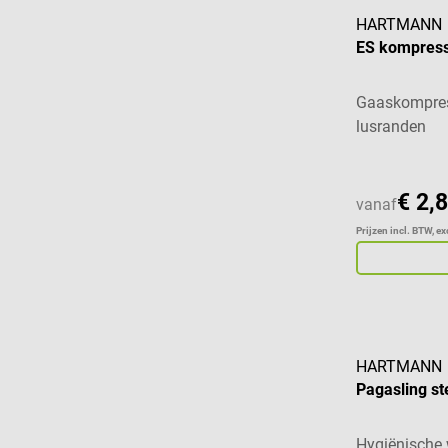
HARTMANN
ES kompresse
Gaaskompres
lusranden
€ 2,
vanaf
Prijzen incl. BTW, e
HARTMANN
Pagasling st
Hygiënische 