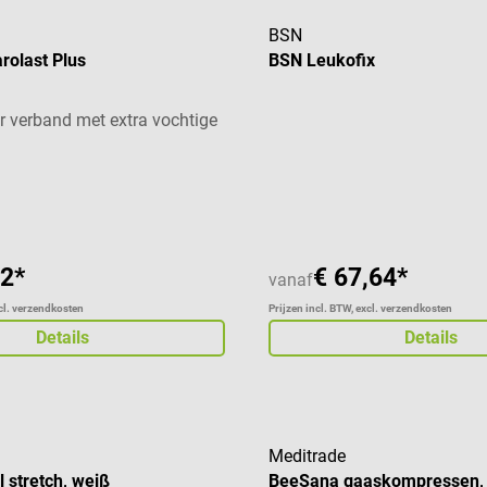
BSN
rolast Plus
BSN Leukofix
r verband met extra vochtige
aardering van 5 van 5 sterren
62*
€ 67,64*
vanaf
xcl. verzendkosten
Prijzen incl. BTW, excl. verzendkosten
Details
Details
Meditrade
 stretch, weiß
BeeSana gaaskompressen, n