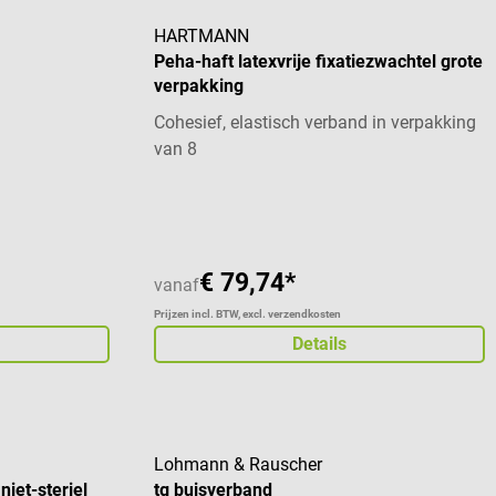
HARTMANN
Peha-haft latexvrije fixatiezwachtel grote
verpakking
Cohesief, elastisch verband in verpakking
van 8
€ 79,74*
vanaf
Prijzen incl. BTW, excl. verzendkosten
Details
Lohmann & Rauscher
iet-steriel
tg buisverband