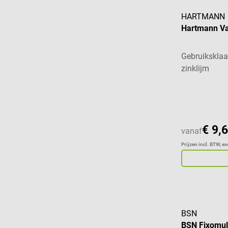
HARTMANN
Hartmann Va
Gebruiksklaa
zinklijm
Gemiddelde w
€ 9,
vanaf
Prijzen incl. BTW, e
BSN
BSN Fixomull