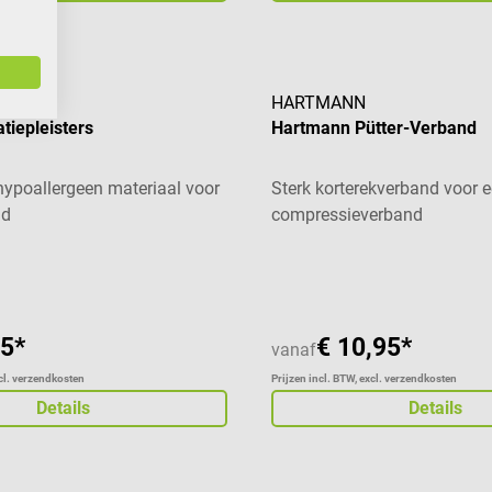
HARTMANN
atiepleisters
Hartmann Pütter-Verband
 hypoallergeen materiaal voor
Sterk korterekverband voor
id
compressieverband
aardering van 5 van 5 sterren
65*
€ 10,95*
vanaf
xcl. verzendkosten
Prijzen incl. BTW, excl. verzendkosten
Details
Details