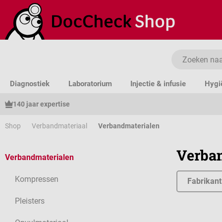
a naar de hoofdinhoud
Ga naar de zoekopdracht
Ga naar de hoofdnavigatie
Diagnostiek
Laboratorium
Injectie & infusie
Hygi
140 jaar expertise
Shop
Verbandmateriaal
Verbandmaterialen
Verba
Verbandmaterialen
Kompressen
Fabrikant
Pleisters