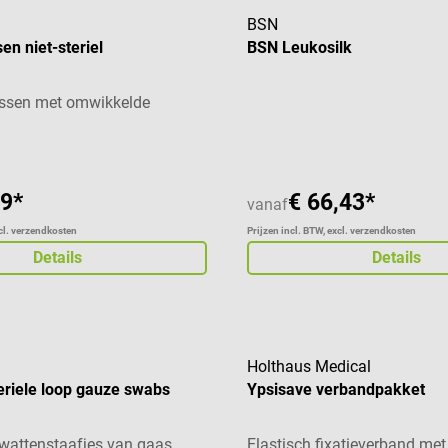
BSN
n niet-steriel
BSN Leukosilk
sen met omwikkelde
89*
€ 66,43*
vanaf
xcl. verzendkosten
Prijzen incl. BTW, excl. verzendkosten
Details
Details
Holthaus Medical
eriele loop gauze swabs
Ypsisave verbandpakket
wattenstaafjes van gaas
Elastisch fixatieverband met