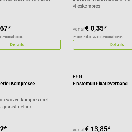
vlieskompres
,67*
€ 0,35*
vanaf
xcl. verzendkosten
Prijzen incl. BTW, excl. verzendkosten
Details
Details
BSN
eriel Kompresse
Elastomull Fixatieverband
non-woven kompres met
 gaasstructuur
62*
€ 13,85*
vanaf