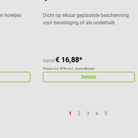
n hoekjes
Dicht op elkaar geplaatste bescherming
voor bevestiging of als onderbalk
 van 5 sterren
€ 16,88*
vanaf
Prijzen incl. BTW, excl. verzendkosten
Details
Pagina
Pagina
Pagina
Pagina
Pagina
1
2
3
4
5