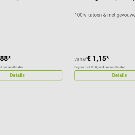
100% katoen & met gevouwe
Gemiddelde waardering van 5
,88*
€ 1,15*
vanaf
xcl. verzendkosten
Prijzen incl. BTW, excl. verzendkosten
Details
Details