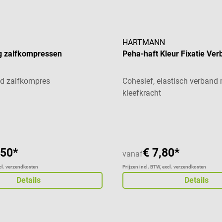
HARTMANN
 zalfkompressen
Peha-haft Kleur Fixatie Ve
nd zalfkompres
Cohesief, elastisch verband
kleefkracht
,50*
€ 7,80*
vanaf
xcl. verzendkosten
Prijzen incl. BTW, excl. verzendkosten
Details
Details