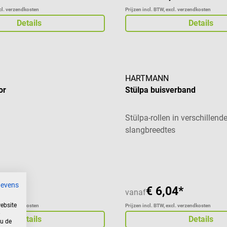
xcl. verzendkosten
Prijzen incl. BTW, excl. verzendkosten
Details
Details
HARTMANN
or
Stülpa buisverband
Stülpa-rollen in verschillend
slangbreedtes
gevens
,53*
€ 6,04*
vanaf
ebsite
xcl. verzendkosten
Prijzen incl. BTW, excl. verzendkosten
Details
Details
 u de