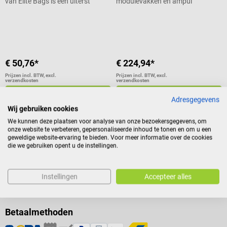
van Elite Bags is een uiterst
modulevakken en ampul
praktisch hulpmiddel voor het
Gemiddelde waardering van 5 van 5
vervoeren van tassen. Dankzij het
intelligente systeem met
uittrekbare trekstang kunt u
moeiteloos tassen verplaatsen
€ 50,76*
€ 224,94*
die zijn uitgerust met een
bijbehorende
Prijzen incl. BTW, excl.
Prijzen incl. BTW, excl.
verzendkosten
verzendkosten
trolleybevestigingsband.
In winkelwagen
In winkelwagen
Opgevouwen neemt de trolley
Adresgegevens
zeer weinig ruimte in beslag, zelfs
Wij gebruiken cookies
in kleinere voertuigen, en kan hij
We kunnen deze plaatsen voor analyse van onze bezoekersgegevens, om
gemakkelijk in de kofferbak
onze website te verbeteren, gepersonaliseerde inhoud te tonen en om u een
geweldige website-ervaring te bieden. Voor meer informatie over de cookies
worden opgeborgen. Indien nodig
die we gebruiken opent u de instellingen.
is hij snel klaar voor gebruik en
wordt het transport veel
eenvoudiger, zelfs met volgeladen
Instellingen
Accepteer alles
tassen. Productdetails
Opvouwbare trolley voor het
vervoeren van tassen Met
Betaalmethoden
uittrekbare trekstang met
schakelaar Ruimtebesparend