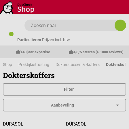
Ga naar de hoofdinhoud
Particulieren
Prijzen incl. btw
140 jaar expertise
4,8/5 sterren (> 1000 reviews)
Shop
Praktijkuitrusting
Dokterstassen & -koffers
Dokterskoff
Dokterskoffers
Filter
DÜRASOL
DÜRASOL