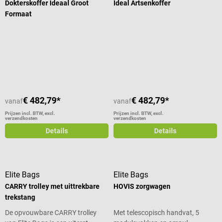
Dokterskoffer Ideaal Groot
Ideal Artsenkoffer
Formaat
Gemiddelde waardering van 5 van 5 sterren
€ 482,79*
€ 482,79*
vanaf
vanaf
Prijzen incl. BTW, excl.
Prijzen incl. BTW, excl.
verzendkosten
verzendkosten
Details
Details
Elite Bags
Elite Bags
CARRY trolley met uittrekbare
HOVIS zorgwagen
trekstang
De opvouwbare CARRY trolley
Met telescopisch handvat, 5