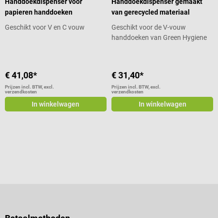
Handdoekdispenser voor
Handdoekdispenser gemaakt
papieren handdoeken
van gerecycled materiaal
Geschikt voor V en C vouw
Geschikt voor de V-vouw
handdoeken van Green Hygiene
€ 41,08*
€ 31,40*
Prijzen incl. BTW, excl.
Prijzen incl. BTW, excl.
verzendkosten
verzendkosten
In winkelwagen
In winkelwagen