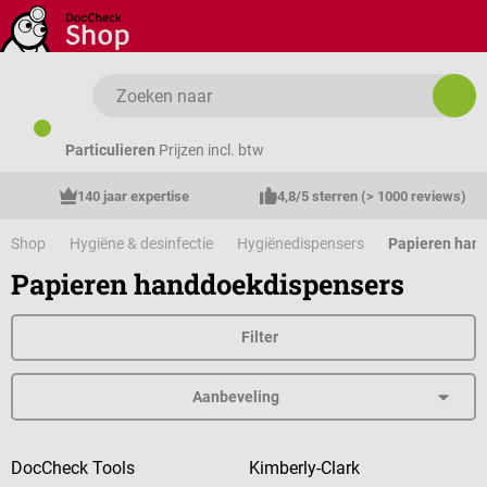
Ga naar de hoofdinhoud
Particulieren
Prijzen incl. btw
140 jaar expertise
4,8/5 sterren (> 1000 reviews)
Shop
Hygiëne & desinfectie
Hygiënedispensers
Papieren han
Papieren handdoekdispensers
Filter
DocCheck Tools
Kimberly-Clark