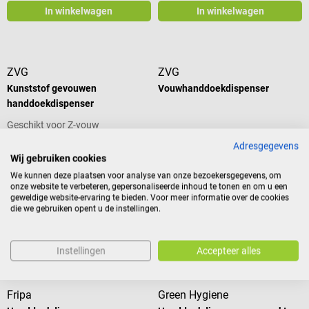
In winkelwagen
In winkelwagen
ZVG
ZVG
Kunststof gevouwen
Vouwhanddoekdispenser
handdoekdispenser
Geschikt voor Z-vouw
Adresgegevens
Wij gebruiken cookies
We kunnen deze plaatsen voor analyse van onze bezoekersgegevens, om
onze website te verbeteren, gepersonaliseerde inhoud te tonen en om u een
€ 37,45*
€ 84,58*
geweldige website-ervaring te bieden. Voor meer informatie over de cookies
die we gebruiken opent u de instellingen.
Prijzen incl. BTW, excl.
Prijzen incl. BTW, excl.
verzendkosten
verzendkosten
In winkelwagen
In winkelwagen
Instellingen
Accepteer alles
Fripa
Green Hygiene