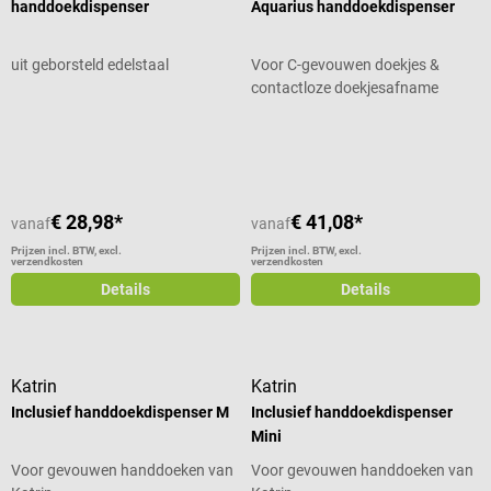
handdoekdispenser
Aquarius handdoekdispenser
uit geborsteld edelstaal
Voor C-gevouwen doekjes &
contactloze doekjesafname
Gemiddelde waardering van 4.5 van 5 sterren
€ 28,98*
€ 41,08*
vanaf
vanaf
Prijzen incl. BTW, excl.
Prijzen incl. BTW, excl.
verzendkosten
verzendkosten
Details
Details
Katrin
Katrin
Inclusief handdoekdispenser M
Inclusief handdoekdispenser
Mini
Voor gevouwen handdoeken van
Voor gevouwen handdoeken van