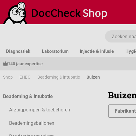
a naar de hoofdinhoud
Ga naar de zoekopdracht
Ga naar de hoofdnavigatie
Diagnostiek
Laboratorium
Injectie & infusie
Hygi
140 jaar expertise
Shop
EHBO
Beademing & intubatie
Buizen
Buize
Beademing & intubatie
Afzuigpompen & toebehoren
Fabrikant
Beademingsballonen