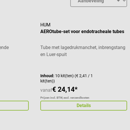
HUM
AEROtube-set voor endotracheale tubes
vende
Tube met lagedrukmanchet, inbrengstang
en Luer-spuit
Gemiddelde waardering van 4 van 5 sterren
Inhoud:
10 kit(ten)
(€ 2,41 / 1
kit(ten))
€ 24,14*
vanaf
Prijzen incl. BTW, excl. verzendkosten
Details