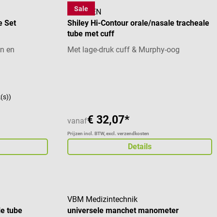
Sale
COVIDIEN
e Set
Shiley Hi-Contour orale/nasale tracheale
tube met cuff
n en
Met lage-druk cuff & Murphy-oog
 van 5 sterren
k(s))
€ 32,07*
vanaf
Prijzen incl. BTW, excl. verzendkosten
Details
VBM Medizintechnik
le tube
universele manchet manometer