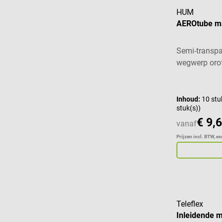
HUM
AEROtube m
Semi-transpa
wegwerp oro
Gemiddelde w
Inhoud:
10 stu
stuk(s))
€ 9,
vanaf
Prijzen incl. BTW, e
Teleflex
Inleidende 