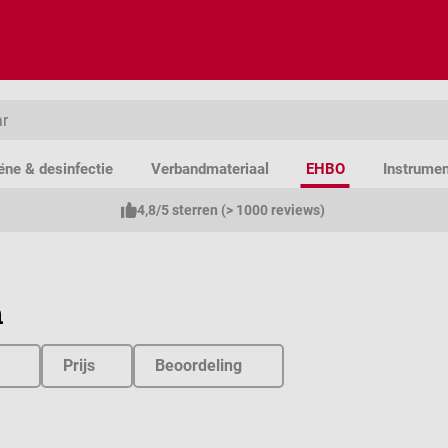
ëne & desinfectie
Verbandmateriaal
EHBO
Instrume
4,8/5 sterren (> 1000 reviews)
n
Prijs
Beoordeling