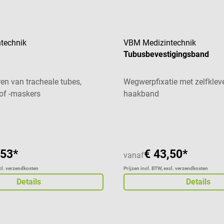
technik
VBM Medizintechnik
Tubusbevestigingsband
ren van tracheale tubes,
Wegwerpfixatie met zelfkle
 of -maskers
haakband
,53*
€ 43,50*
vanaf
xcl. verzendkosten
Prijzen incl. BTW, excl. verzendkosten
Details
Details