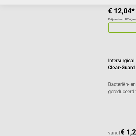
€ 12,04*
Prijzen incl. BTW, e
Intersurgical
Clear-Guard 
Bacteriën- en
gereduceerd
ruimte
€ 1,
vanaf