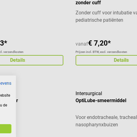
zonder cuff
Zonder cuff voor intubatie v
pediatrische patiënten
73*
€ 7,20*
vanaf
xcl. verzendkosten
Prijzen incl. BTW, excl. verzendkosten
Details
Details
gevens
Intersurgical
ebsite
e Holder
OptiLube-smeermiddel
 u de
senen
Voor endotracheale, trachea
nasopharynxbuizen