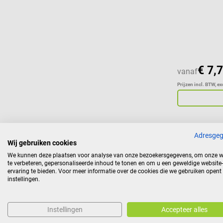
€ 7,
vanaf
Prijzen incl. BTW, e
Adresge
Wij gebruiken cookies
Laerdal
We kunnen deze plaatsen voor analyse van onze bezoekersgegevens, om onze w
Thomas Tub
te verbeteren, gepersonaliseerde inhoud te tonen en om u een geweldige website-
ervaring te bieden. Voor meer informatie over de cookies die we gebruiken opent
instellingen.
Voor volwas
Instellingen
Accepteer alles