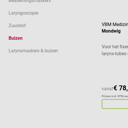
Beademingsmaskers
Laryngoscopie
VBM Medizin
Zuurstof
Mondwig
Buizen
Voor het fixe
Larynxmaskers & buizen
larynx-tubes
€ 78
vanaf
Prijzen incl. BTW, e