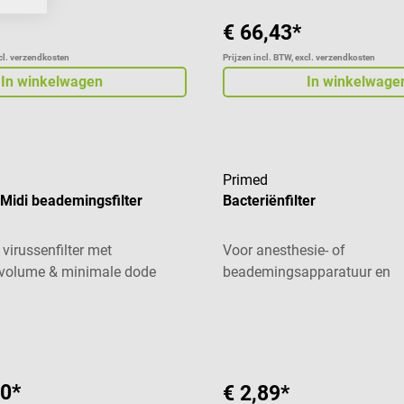
€ 66,43*
xcl. verzendkosten
Prijzen incl. BTW, excl. verzendkosten
In winkelwagen
In winkelwage
Primed
Midi beademingsfilter
Bacteriënfilter
 virussenfilter met
Voor anesthesie- of
 volume & minimale dode
beademingsapparatuur en
beademingsballonnen
20*
€ 2,89*