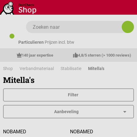
Ga naar de hoofdinhoud
Particulieren
Prijzen incl. btw
140 jaar expertise
4,8/5 sterren (> 1000 reviews)
Shop
Verbandmateriaal
Stabilisatie
Mitella's
Mitella's
Filter
NOBAMED
NOBAMED