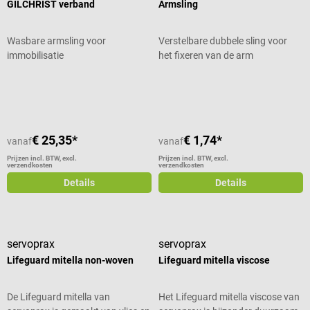
GILCHRIST verband
Armsling
Wasbare armsling voor
Verstelbare dubbele sling voor
immobilisatie
het fixeren van de arm
Gemiddelde waardering van 5 van 5 sterren
Gemiddelde waardering van 4 van 5
€ 25,35*
€ 1,74*
vanaf
vanaf
Prijzen incl. BTW, excl.
Prijzen incl. BTW, excl.
verzendkosten
verzendkosten
Details
Details
servoprax
servoprax
Lifeguard mitella non-woven
Lifeguard mitella viscose
De Lifeguard mitella van
Het Lifeguard mitella viscose van