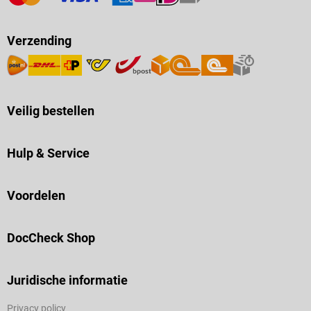
Lifeguard mitella non-woven
Herbruikbaar Incl. 2
veiligheidsspelden Niet-steriel
Verzending
Individueel verpakt in een plastic
zakje Materiaal: viscose (katoen)
Kleur: wit Afmetingen: L 136 x B
96 x H 96 cm Leveringsomvang 1
servoprax Lifeguard mitella
Veilig bestellen
viscose
Hulp & Service
Voordelen
DocCheck Shop
Juridische informatie
Privacy policy