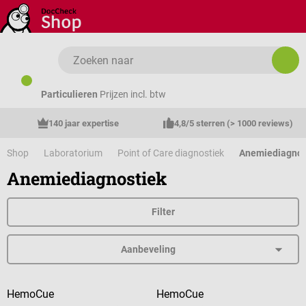
Ga naar de hoofdinhoud
Particulieren
Prijzen incl. btw
140 jaar expertise
4,8/5 sterren (> 1000 reviews)
Shop
Laboratorium
Point of Care diagnostiek
Anemiediagnos
Anemiediagnostiek
Filter
HemoCue
HemoCue