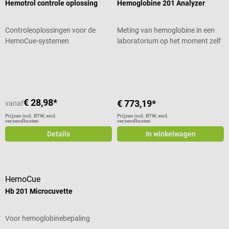
Hemotrol controle oplossing
Hemoglobine 201 Analyzer
Controleoplossingen voor de
Meting van hemoglobine in een
HemoCue-systemen
laboratorium op het moment zelf
Gemiddelde waardering van 5 van 5
€ 28,98*
€ 773,19*
vanaf
Prijzen incl. BTW, excl.
Prijzen incl. BTW, excl.
verzendkosten
verzendkosten
Details
In winkelwagen
HemoCue
Hb 201 Microcuvette
Voor hemoglobinebepaling