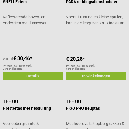
SNELLE riem
PARA reddingsdienstholster
Reflecterende boven- en
Voor uitrusting en kleine spullen,
onderriem met lussenset
kan in de lengte en kruislings aan
de riem worden gedragen
Gemiddelde waardering van 5 van 5 sterren
Gemiddelde waardering van 5 van 5
€ 30,46*
€ 20,28*
vanaf
Prijzen incl. BTW, excl.
Prijzen incl. BTW, excl.
verzendkosten
verzendkosten
Details
In winkelwagen
TEE-UU
TEE-UU
Holstertas met ritssluiting
FIGO PRO heuptas
Veel opbergruimte &
Met hoofdvak, 4 opbergvakken &