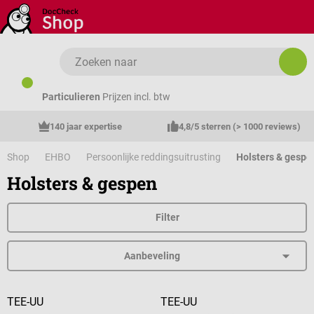
Ga naar de hoofdinhoud
Particulieren
Prijzen incl. btw
140 jaar expertise
4,8/5 sterren (> 1000 reviews)
Shop
EHBO
Persoonlijke reddingsuitrusting
Holsters & gespe
Holsters & gespen
Filter
TEE-UU
TEE-UU