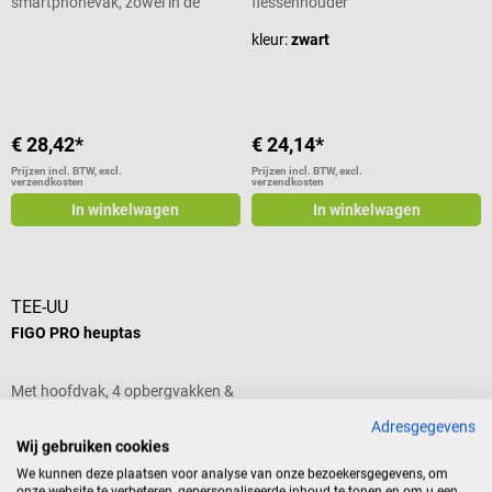
smartphonevak, zowel in de
flessenhouder
lengte als dwars te dragen
Gemiddelde waardering van 5 van 5 sterren
kleur:
zwart
€ 28,42*
€ 24,14*
Prijzen incl. BTW, excl.
Prijzen incl. BTW, excl.
verzendkosten
verzendkosten
In winkelwagen
In winkelwagen
TEE-UU
FIGO PRO heuptas
Met hoofdvak, 4 opbergvakken &
flessenhouder
Adresgegevens
Wij gebruiken cookies
kleur:
rood
We kunnen deze plaatsen voor analyse van onze bezoekersgegevens, om
onze website te verbeteren, gepersonaliseerde inhoud te tonen en om u een