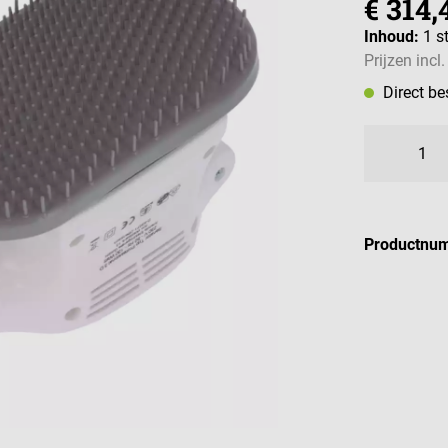
€ 314,
Inhoud:
1 s
Prijzen incl
Direct b
Productnu