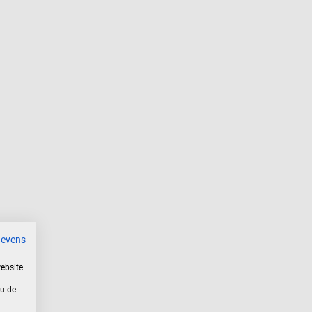
gevens
ebsite
 u de