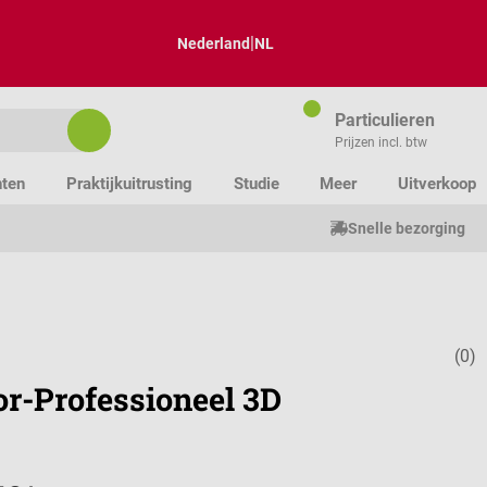
|
Nederland
NL
Particulieren
Prijzen incl. btw
nten
Praktijkuitrusting
Studie
Meer
Uitverkoop
Snelle bezorging
(0)
Gemiddelde w
or-Professioneel 3D