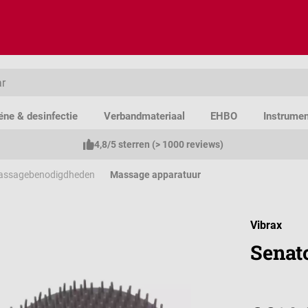
ëne & desinfectie
Verbandmateriaal
EHBO
Instrume
4,8/5 sterren (> 1000 reviews)
assagebenodigdheden
Massage apparatuur
Vibrax
Senat