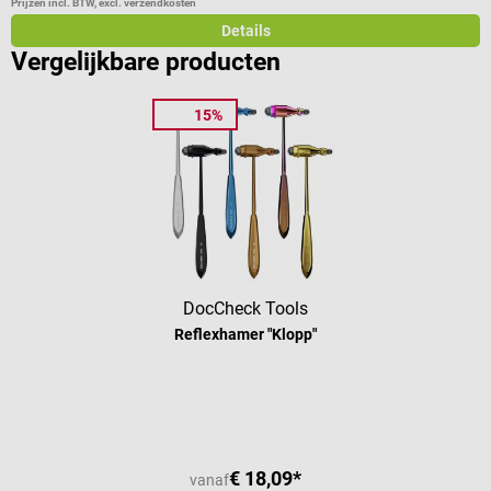
Prijzen incl. BTW, excl. verzendkosten
Pr
Details
Vergelijkbare producten
15%
DocCheck Tools
Reflexhamer "Klopp"
Gemiddelde waardering van 4.63 van
€ 18,09*
vanaf