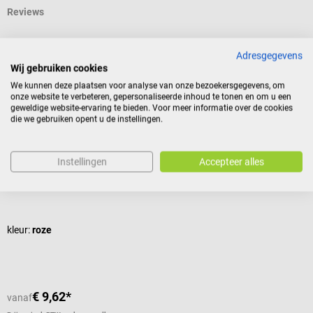
Reviews
Adresgegevens
Andere kochten ook
Wij gebruiken cookies
We kunnen deze plaatsen voor analyse van onze bezoekersgegevens, om
onze website te verbeteren, gepersonaliseerde inhoud te tonen en om u een
15%
DocCheck Tools
L
geweldige website-ervaring te bieden. Voor meer informatie over de cookies
die we gebruiken opent u de instellingen.
DocCheck Penlight LED
C
Licht metaal pupil licht
D
Instellingen
Accepteer alles
Gemiddelde waardering van 4.11 van 5 sterren
G
kleur:
roze
k
€ 9,62*
€
vanaf