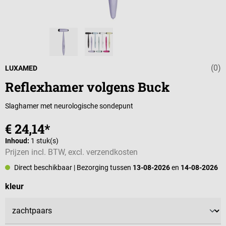
(0)
Gemiddelde wa
LUXAMED
Reflexhamer volgens Buck
Slaghamer met neurologische sondepunt
€ 24,14*
Inhoud:
1 stuk(s)
Prijzen incl. BTW, excl. verzendkosten
Direct beschikbaar
| Bezorging tussen
13-08-2026
en
14-08-2026
Selecteer
kleur