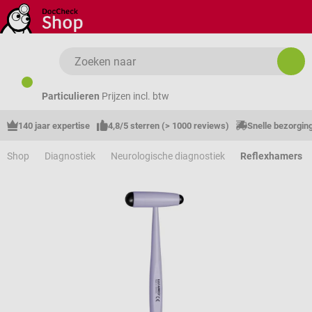
Ga naar de hoofdinhoud
Particulieren
Prijzen incl. btw
140 jaar expertise
4,8/5 sterren (> 1000 reviews)
Snelle bezorgin
Shop
Diagnostiek
Neurologische diagnostiek
Reflexhamers