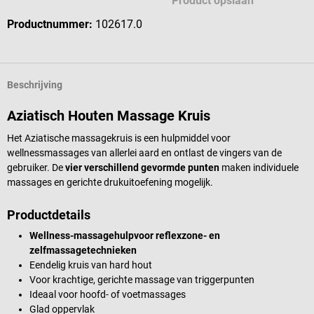
Product opslaan
Productnummer:
102617.0
Beschrijving
Aziatisch Houten Massage Kruis
Het Aziatische massagekruis is een hulpmiddel voor
wellnessmassages van allerlei aard en ontlast de vingers van de
gebruiker. De
vier verschillend gevormde punten
maken individuele
massages en gerichte drukuitoefening mogelijk.
Productdetails
Wellness-massagehulp
voor reflexzone- en
zelfmassagetechnieken
Eendelig kruis van hard hout
Voor krachtige, gerichte massage van triggerpunten
Ideaal voor hoofd- of voetmassages
Glad oppervlak