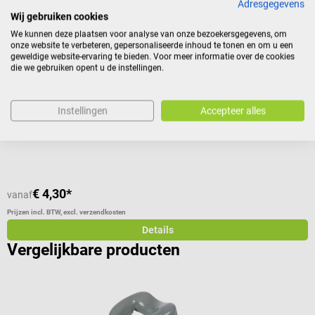
Adresgegevens
Japanse massagestaafje
T
Wij gebruiken cookies
We kunnen deze plaatsen voor analyse van onze bezoekersgegevens, om
Voor Deuser-stokmassage
V
onze website te verbeteren, gepersonaliseerde inhoud te tonen en om u een
geweldige website-ervaring te bieden. Voor meer informatie over de cookies
die we gebruiken opent u de instellingen.
Gemiddelde waardering van 5 van 5 sterren
Instellingen
Accepteer alles
€ 4,30*
€
vanaf
Prijzen incl. BTW, excl. verzendkosten
Pr
Details
Vergelijkbare producten