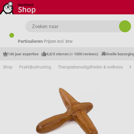
Ga naar de hoofdinhoud
Particulieren
Prijzen incl. btw
140 jaar expertise
4,8/5 sterren (> 1000 reviews)
Snelle bezorgin
Shop
Praktijkuitrusting
Therapiebenodigdheden & wellness
M