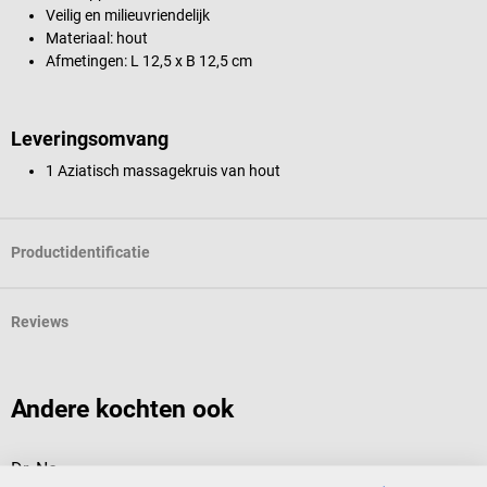
Veilig en milieuvriendelijk
Materiaal: hout
Afmetingen: L 12,5 x B 12,5 cm
Leveringsomvang
1 Aziatisch massagekruis van hout
Productidentificatie
Reviews
Andere kochten ook
Dr. No
T