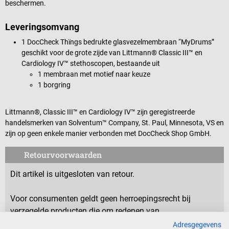
beschermen.
Leveringsomvang
1 DocCheck Thïngs bedrukte glasvezelmembraan “MyDrums”
geschikt voor de grote zijde van Littmann® Classic III™ en
Cardiology IV™ stethoscopen, bestaande uit
1 membraan met motief naar keuze
1 borgring
Littmann®, Classic III™ en Cardiology IV™ zijn geregistreerde
handelsmerken van Solventum™ Company, St. Paul, Minnesota, VS en
zijn op geen enkele manier verbonden met DocCheck Shop GmbH.
Retourvoorwaarden
Dit artikel is uitgesloten van retour.
Voor consumenten geldt geen herroepingsrecht bij
verzegelde producten die om redenen van
gezondheidsbescherming of hygiëne niet kunnen worden
Adresgegevens