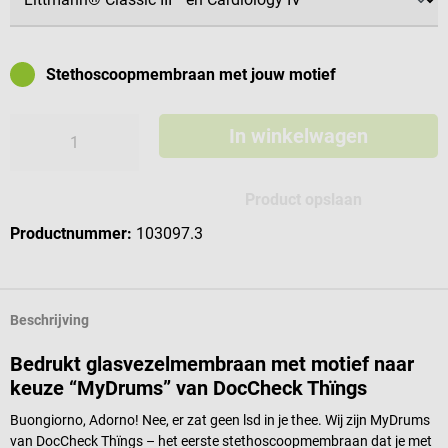
Stethoscoopmembraan met jouw motief
In winkelwagen
Product opslaan
Productnummer:
103097.3
Beschrijving
Bedrukt glasvezelmembraan met motief naar
keuze “MyDrums” van DocCheck Thïngs
Buongiorno, Adorno! Nee, er zat geen lsd in je thee. Wij zijn MyDrums
van DocCheck Thïngs – het eerste stethoscoopmembraan dat je met