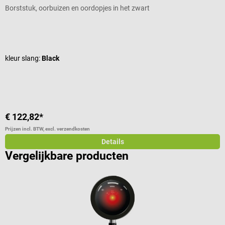
Borststuk, oorbuizen en oordopjes in het zwart
M
Gemiddelde waardering van 4.82 van 5 sterren
G
kleur slang:
Black
m
K
I
V
€ 122,82*
€
Prijzen incl. BTW, excl. verzendkosten
Pr
Details
Vergelijkbare producten