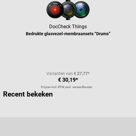
DocCheck Thïngs
Bedrukte glasvezel-membraansets “Drums”
Gemiddelde waardering van 4.88 van
Varianten van
€ 27,77*
€ 30,19*
Prijzen incl. BTW, excl. verzendkosten
Recent bekeken