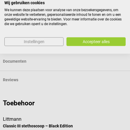
Wij gebruiken cookies
geretourneerd, als de verzegeling na levering is verwijderd.
We kunnen deze plaatsen voor analyse van onze bezoekersgegevens, om
onze website te verbeteren, gepersonaliseerde inhoud te tonen en om u een
geweldige website-ervaring te bieden. Voor meer informatie over de cookies
Eigenschappen
die we gebruiken opent u de instellingen.
Instellingen
Accepteer alles
Productidentificatie
Documenten
Reviews
Toebehoor
Littmann
L
Classic III stethoscoop – Black Edition
C