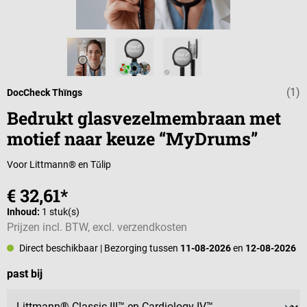
(1)
Gemiddelde wa
DocCheck Thïngs
Bedrukt glasvezelmembraan met
motief naar keuze “MyDrums”
Voor Littmann® en Tŭlip
€ 32,61*
Inhoud:
1 stuk(s)
Prijzen incl. BTW, excl. verzendkosten
Direct beschikbaar
| Bezorging tussen
11-08-2026
en
12-08-2026
Selecteer
past bij