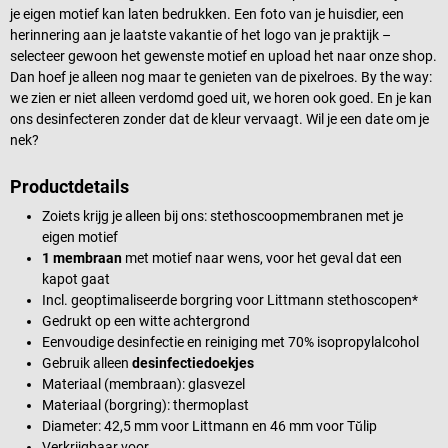
je eigen motief kan laten bedrukken. Een foto van je huisdier, een
herinnering aan je laatste vakantie of het logo van je praktijk –
selecteer gewoon het gewenste motief en upload het naar onze shop.
Dan hoef je alleen nog maar te genieten van de pixelroes. By the way:
we zien er niet alleen verdomd goed uit, we horen ook goed. En je kan
ons desinfecteren zonder dat de kleur vervaagt. Wil je een date om je
nek?
Productdetails
Zoiets krijg je alleen bij ons: stethoscoopmembranen met je
eigen motief
1 membraan
met motief naar wens, voor het geval dat een
kapot gaat
Incl. geoptimaliseerde borgring voor Littmann stethoscopen*
Gedrukt op een witte achtergrond
Eenvoudige desinfectie en reiniging met 70% isopropylalcohol
Gebruik alleen
desinfectiedoekjes
Materiaal (membraan): glasvezel
Materiaal (borgring): thermoplast
Diameter: 42,5 mm voor Littmann en 46 mm voor Tŭlip
Verkrijgbaar voor