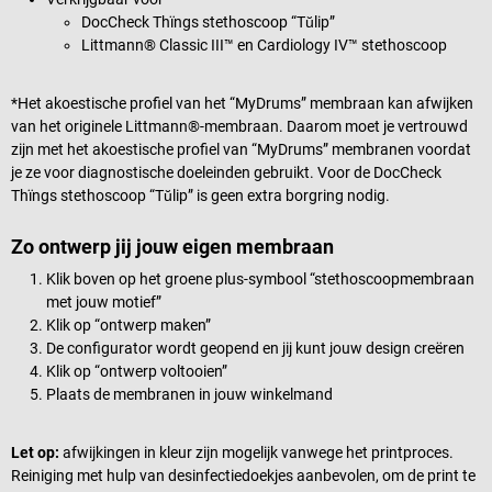
DocCheck Thïngs stethoscoop “Tŭlip”
Littmann® Classic III™ en Cardiology IV™ stethoscoop
*Het akoestische profiel van het “MyDrums” membraan kan afwijken
van het originele Littmann®-membraan. Daarom moet je vertrouwd
zijn met het akoestische profiel van “MyDrums” membranen voordat
je ze voor diagnostische doeleinden gebruikt. Voor de DocCheck
Thïngs stethoscoop “Tŭlip” is geen extra borgring nodig.
Zo ontwerp jij jouw eigen membraan
Klik boven op het groene plus-symbool “stethoscoopmembraan
met jouw motief”
Klik op “ontwerp maken”
De configurator wordt geopend en jij kunt jouw design creëren
Klik op “ontwerp voltooien”
Plaats de membranen in jouw winkelmand
Let op:
afwijkingen in kleur zijn mogelijk vanwege het printproces.
Reiniging met hulp van desinfectiedoekjes aanbevolen, om de print te