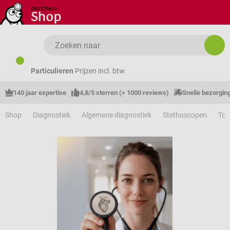
Ga naar de hoofdinhoud
Particulieren
Prijzen incl. btw
140 jaar expertise
4,8/5 sterren (> 1000 reviews)
Snelle bezorgin
Shop
Diagnostiek
Algemene diagnostiek
Stethoscopen
Toe