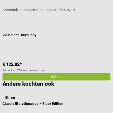
Borststuk, oorbuizen en oordopjes in het zwart
D
Gemiddelde waardering van 4.82 van 5 sterren
G
kleur slang:
Burgundy
k
€ 122,82*
€
Prijzen incl. BTW, excl. verzendkosten
Pr
Details
Andere kochten ook
Littmann
D
Classic III stethoscoop – Black Edition
B