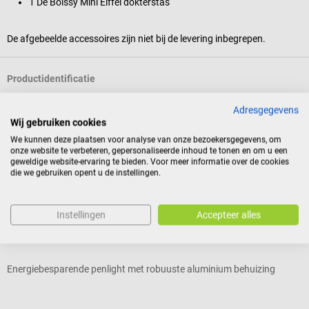
1 De Boissy Mini Eiffel dokterstas
De afgebeelde accessoires zijn niet bij de levering inbegrepen.
Productidentificatie
Adresgegevens
Wij gebruiken cookies
Reviews
We kunnen deze plaatsen voor analyse van onze bezoekersgegevens, om
onze website te verbeteren, gepersonaliseerde inhoud te tonen en om u een
geweldige website-ervaring te bieden. Voor meer informatie over de cookies
die we gebruiken opent u de instellingen.
Andere kochten ook
10%
Instellingen
Accepteer alles
1m4
D
Penlight LED-Diagnostikleuchte
M
Energiebesparende penlight met robuuste aluminium behuizing
H
Gemiddelde waardering van 4.71 van 5 sterren
G