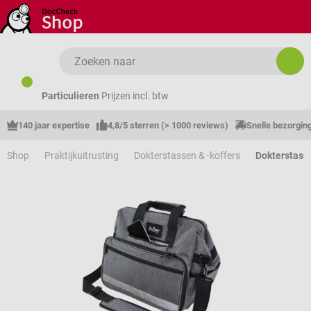
Ga naar de hoofdinhoud
Particulieren
Prijzen incl. btw
140 jaar expertise
4,8/5 sterren (> 1000 reviews)
Snelle bezorgin
Shop
Praktijkuitrusting
Dokterstassen & -koffers
Dokterstass