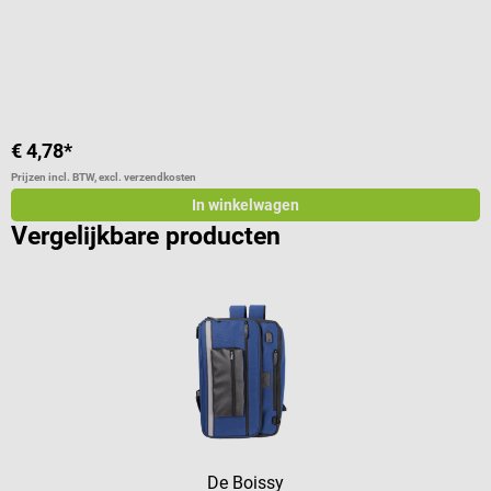
€ 4,78*
€
Prijzen incl. BTW, excl. verzendkosten
Pr
In winkelwagen
Vergelijkbare producten
De Boissy