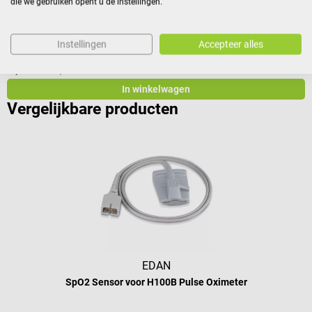
die we gebruiken opent u de instellingen.
Instellingen
Accepteer alles
€ 955,90*
Prijzen incl. BTW, excl. verzendkosten
In winkelwagen
Vergelijkbare producten
EDAN
SpO2 Sensor voor H100B Pulse Oximeter