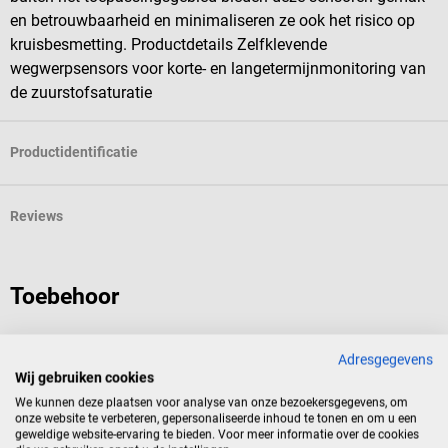
en betrouwbaarheid en minimaliseren ze ook het risico op
kruisbesmetting. Productdetails Zelfklevende
wegwerpsensors voor korte- en langetermijnmonitoring van
de zuurstofsaturatie
Productidentificatie
Reviews
Toebehoor
Masimo
Adresgegevens
Rad-G saturatiemeter
Wij gebruiken cookies
We kunnen deze plaatsen voor analyse van onze bezoekersgegevens, om
onze website te verbeteren, gepersonaliseerde inhoud te tonen en om u een
Handheld saturatiemeter met 24 uur batterijduur
geweldige website-ervaring te bieden. Voor meer informatie over de cookies