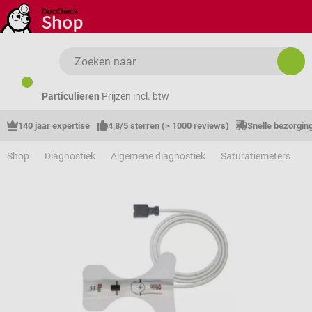
Ga naar de hoofdinhoud
Particulieren
Prijzen incl. btw
140 jaar expertise
4,8/5 sterren (> 1000 reviews)
Snelle bezorgin
Shop
Diagnostiek
Algemene diagnostiek
Saturatiemeters
T