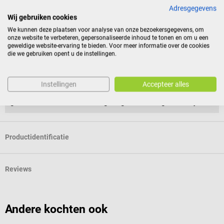
Adresgegevens
Wij gebruiken cookies
Retourvoorwaarden
We kunnen deze plaatsen voor analyse van onze bezoekersgegevens, om
onze website te verbeteren, gepersonaliseerde inhoud te tonen en om u een
Dit artikel is uitgesloten van retour.
geweldige website-ervaring te bieden. Voor meer informatie over de cookies
die we gebruiken opent u de instellingen.
Voor consumenten geldt geen herroepingsrecht bij
verzegelde producten die om redenen van
Instellingen
Accepteer alles
gezondheidsbescherming of hygiëne niet kunnen worden
geretourneerd, als de verzegeling na levering is verwijderd.
Productidentificatie
Reviews
Andere kochten ook