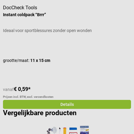
DocCheck Tools
D
Instant coldpack “Brrr”
U
Ideaal voor sportblessures zonder open wonden
V
Gemiddelde waardering van 4.8 van 5 sterren
G
grootte/maat:
11 x 15 cm
€ 0,59*
€
vanaf
Prijzen incl. BTW, excl. verzendkosten
Pr
Details
Vergelijkbare producten