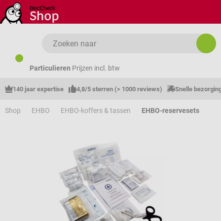
Ga naar de hoofdinhoud
Particulieren
Prijzen incl. btw
140 jaar expertise
4,8/5 sterren (> 1000 reviews)
Snelle bezorgin
Shop
EHBO
EHBO-koffers & tassen
EHBO-reservesets