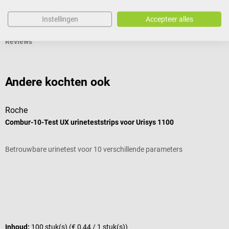
Productidentificatie
Instellingen
Accepteer alles
Reviews
Andere kochten ook
Roche
B
Combur-10-Test UX urineteststrips voor Urisys 1100
V
Betrouwbare urinetest voor 10 verschillende parameters
P
Gemiddelde waardering van 5 van 5 sterren
g
I
Inhoud:
100 stuk(s)
(€ 0,44 / 1 stuk(s))