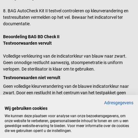
8. BAG AutoCheck Kit II testvel controleren op kleurverandering en
testresultaten vermelden op het vel. Bewaar het indicatorvel ter
documentatie.
Beoordeling BAG BD Check II
Testvoorwaarden vervult
Volledige verkleuring van de indicatorkleur van blauw naar zwart.
Geen onnodige restlucht aanwezig, stoompenetratie is uniform
verlopen. De sterilisator is klaar om te gebruiken.
Testvoorwaarden niet vervult
Geen volledige kleurverandering van de blauwe indicatorkleur naar
zwart. Door een restlucht in het centrum van het testpakket geen
complete kleurverandering naar zwart. Helder blauw of blauwgroene
Adresgegevens
oplichting in het midden van het testvel. Geen volledige
Wij gebruiken cookies
kleurverandering als gevolg van onvoldoende tijd of
We kunnen deze plaatsen voor analyse van onze bezoekersgegevens, om
temperatuureffecten of onvoldoende stoomblootstelling. Herziening
onze website te verbeteren, gepersonaliseerde inhoud te tonen en om u een
van de testomstandigheden en herhaling van de Bowie Dick test.
geweldige website-ervaring te bieden. Voor meer informatie over de cookies
die we gebruiken opent u de instellingen.