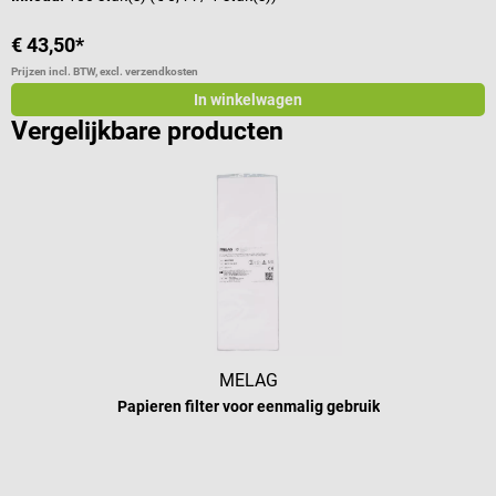
€ 43,50*
v
Prijzen incl. BTW, excl. verzendkosten
Pr
In winkelwagen
Vergelijkbare producten
MELAG
Papieren filter voor eenmalig gebruik