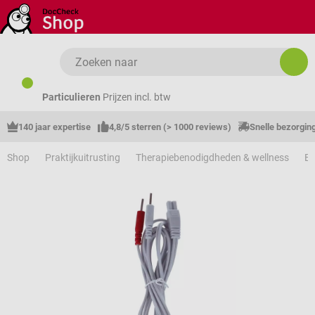
Ga naar de hoofdinhoud
Particulieren
Prijzen incl. btw
140 jaar expertise
4,8/5 sterren (> 1000 reviews)
Snelle bezorgin
Shop
Praktijkuitrusting
Therapiebenodigdheden & wellness
El