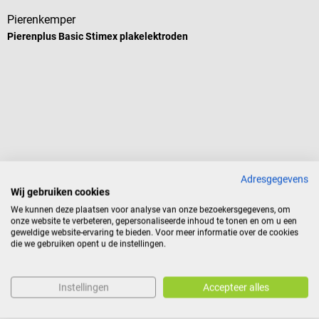
Pierenkemper
P
Pierenplus Basic Stimex plakelektroden
E
T
Adresgegevens
Wij gebruiken cookies
Inhoud:
4 stuk(s)
(€ 1,80 / 1 stuk(s))
We kunnen deze plaatsen voor analyse van onze bezoekersgegevens, om
onze website te verbeteren, gepersonaliseerde inhoud te tonen en om u een
€ 7,20*
€
vanaf
geweldige website-ervaring te bieden. Voor meer informatie over de cookies
die we gebruiken opent u de instellingen.
Prijzen incl. BTW, excl. verzendkosten
Pr
Details
Vergelijkbare producten
Instellingen
Accepteer alles