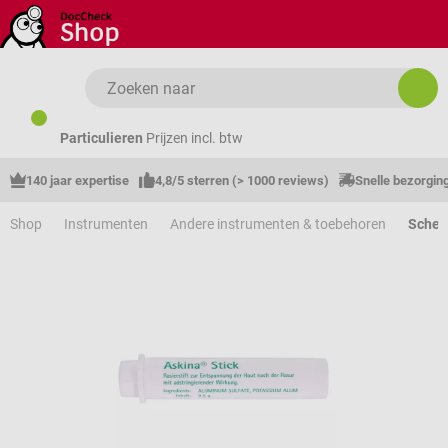
Ga naar de hoofdinhoud
Particulieren
Prijzen incl. btw
140 jaar expertise
4,8/5 sterren (> 1000 reviews)
Snelle bezorgin
Shop
Instrumenten
Andere instrumenten & toebehoren
Schee