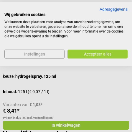
Andere kochten ook
Adresgegevens
Wij gebruiken cookies
We kunnen deze plaatsen voor analyse van onze bezoekersgegevens, om
Burnshield
H
onze website te verbeteren, gepersonaliseerde inhoud te tonen en om u een
Burnshield
W
geweldige website-ervaring te bieden. Voor meer informatie over de cookies
die we gebruiken opent u de instellingen.
V
Instellingen
Accepteer alles
Gemiddelde waardering van 3 van 5 sterren
G
keuze:
hydrogelspray, 125 ml
Inhoud:
125 l
(€ 0,07 / 1 l)
I
Varianten van
€ 1,08*
€ 8,41*
v
Prijzen incl. BTW, excl. verzendkosten
Pr
In winkelwagen