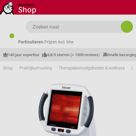
Ga naar de hoofdinhoud
Particulieren
Prijzen incl. btw
140 jaar expertise
4,8/5 sterren (> 1000 reviews)
Snelle bezorgin
Shop
Praktijkuitrusting
Therapiebenodigdheden & wellness
Li