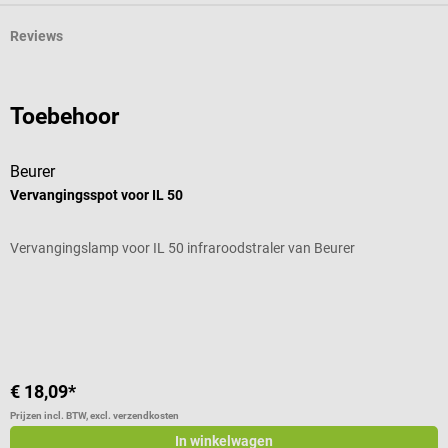
Reviews
Toebehoor
Beurer
Vervangingsspot voor IL 50
Vervangingslamp voor IL 50 infraroodstraler van Beurer
Gemiddelde waardering van 5 van 5 sterren
€ 18,09*
Prijzen incl. BTW, excl. verzendkosten
In winkelwagen