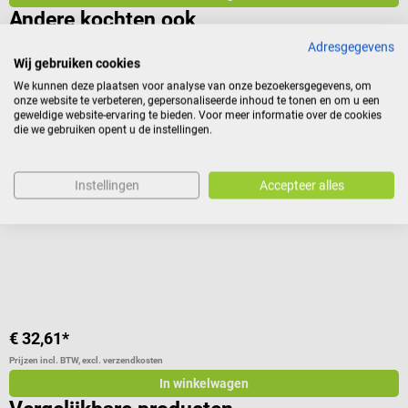
Andere kochten ook
Adresgegevens
Wij gebruiken cookies
Beurer
B
We kunnen deze plaatsen voor analyse van onze bezoekersgegevens, om
Infraroodlamp IL 11
D
onze website te verbeteren, gepersonaliseerde inhoud te tonen en om u een
geweldige website-ervaring te bieden. Voor meer informatie over de cookies
die we gebruiken opent u de instellingen.
Flexibele warmtelamp met modern design
S
Instellingen
Accepteer alles
Gemiddelde waardering van 5 van 5 sterren
€ 32,61*
€
Prijzen incl. BTW, excl. verzendkosten
Pr
In winkelwagen