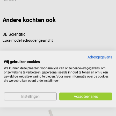
Andere kochten ook
3B Scientific
E
Luxe model schouder gewricht
V
M
Adresgegevens
Wij gebruiken cookies
We kunnen deze plaatsen voor analyse van onze bezoekersgegevens, om
onze website te verbeteren, gepersonaliseerde inhoud te tonen en om u een
geweldige website-ervaring te bieden. Voor meer informatie over de cookies
€ 145,08*
€
die we gebruiken opent u de instellingen.
Prijzen incl. BTW, excl. verzendkosten
Pr
In winkelwagen
Instellingen
Accepteer alles
Vergelijkbare producten