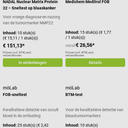
NADAL Nuclear Matrix Protein
Medichem Meditrol FOB
22 – Sneltest op blaaskanker
Voor vroege diagnose en nazorg
van de tumormarker NMP22
Inhoud:
15 stuk(s)
(€ 1,77
Inhoud:
10 stuk(s)
/ 1 stuk(s))
(€ 15,11 / 1 stuk(s))
€ 26,56*
€ 151,13*
vanaf
Prijzen incl. BTW, excl.
Prijzen incl. BTW, excl.
verzendkosten
verzendkosten
In winkelwagen
Details
möLab
möLab
FOB-sneltest
BTM-test
Kwalitatieve detectie van occult
Voor de kwalitatieve detectie van
bloed in de ontlasting
blaastumormarkers
Inhoud:
25 stuk(s)
(€ 2,42
Inhoud:
10 stuk(s)