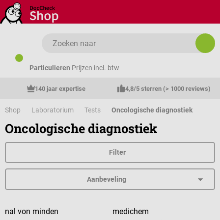
Ga naar de hoofdinhoud
Particulieren
Prijzen incl. btw
140 jaar expertise
4,8/5 sterren (> 1000 reviews)
Shop
Laboratorium
Tests
Oncologische diagnostiek
Oncologische diagnostiek
Filter
nal von minden
medichem