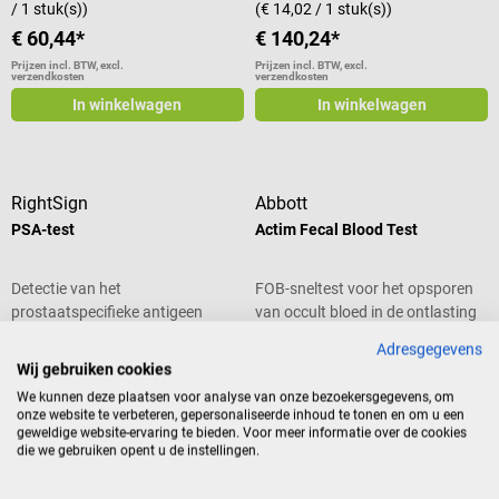
/ 1 stuk(s))
(€ 14,02 / 1 stuk(s))
€ 60,44*
€ 140,24*
Prijzen incl. BTW, excl.
Prijzen incl. BTW, excl.
verzendkosten
verzendkosten
In winkelwagen
In winkelwagen
RightSign
Abbott
PSA-test
Actim Fecal Blood Test
Detectie van het
FOB-sneltest voor het opsporen
prostaatspecifieke antigeen
van occult bloed in de ontlasting
Inhoud:
25 stuk(s)
(€ 3,87
Inhoud:
20 stuk(s)
(€ 3,02
Adresgegevens
/ 1 stuk(s))
/ 1 stuk(s))
Wij gebruiken cookies
€ 96,68*
€ 60,44*
We kunnen deze plaatsen voor analyse van onze bezoekersgegevens, om
onze website te verbeteren, gepersonaliseerde inhoud te tonen en om u een
Prijzen incl. BTW, excl.
Prijzen incl. BTW, excl.
geweldige website-ervaring te bieden. Voor meer informatie over de cookies
verzendkosten
verzendkosten
die we gebruiken opent u de instellingen.
In winkelwagen
In winkelwagen