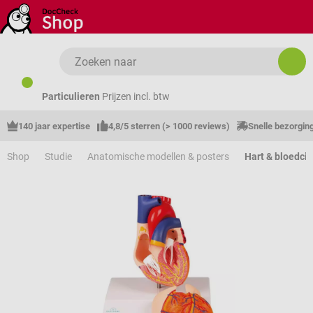
Ga naar de hoofdinhoud
Particulieren
Prijzen incl. btw
140 jaar expertise
4,8/5 sterren (> 1000 reviews)
Snelle bezorgin
Shop
Studie
Anatomische modellen & posters
Hart & bloedcir