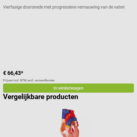
Vierfasige doorsnede met progressieve vernauwing van de vaten
D
G
k
V
€ 66,43*
€
Prijzen incl. BTW, excl. verzendkosten
Pr
In winkelwagen
Vergelijkbare producten