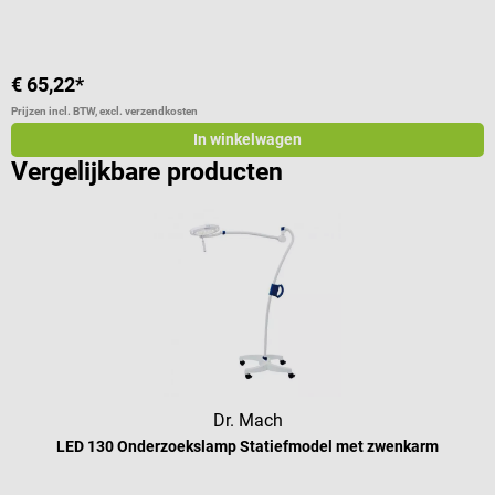
V
€ 65,22*
€
Prijzen incl. BTW, excl. verzendkosten
Pr
In winkelwagen
Vergelijkbare producten
Dr. Mach
LED 130 Onderzoekslamp Statiefmodel met zwenkarm