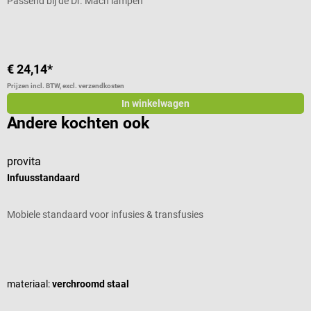
Passend bij de Dr. Mach lampen
€ 24,14*
Prijzen incl. BTW, excl. verzendkosten
In winkelwagen
Andere kochten ook
provita
Infuusstandaard
I
Mobiele standaard voor infusies & transfusies
Gemiddelde waardering van 4.67 van 5 sterren
k
materiaal:
verchroomd staal