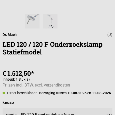
(0)
Gemiddelde wa
Dr. Mach
LED 120 / 120 F Onderzoekslamp
Statiefmodel
€ 1.512,50*
Inhoud:
1 stuk(s)
Prijzen incl. BTW, excl. verzendkosten
Direct beschikbaar
| Bezorging tussen
10-08-2026
en
11-08-2026
Selecteer
keuze